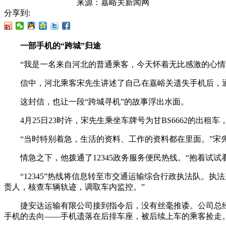
来源：
嘉峪关新闻网
分享到:
一部手机的“跨城”归途
“我是一名来自河北的普通乘客，今天怀着无比感激的心情写
信中，河北乘客宋先生讲述了自己在嘉峪关遗失手机后，通过
这封信，也让一段“跨城寻机”的故事浮出水面。
4月25日23时许，宋先生乘坐车牌号为甘BS6662的出
“当时特别着急，生活的资料、工作的资料都在里面。”宋先
情急之下，他拨通了12345政务服务便民热线。“抱着试试
“12345”热线将信息转至市交通运输综合行政执法队。执
责人，核查车辆轨迹，调取车内监控。”
捷安达运输有限公司接到指令后，没有丝毫推诿。公司总经
手机的去向——手机遗落在后排车座，被后续上车的乘客捡走