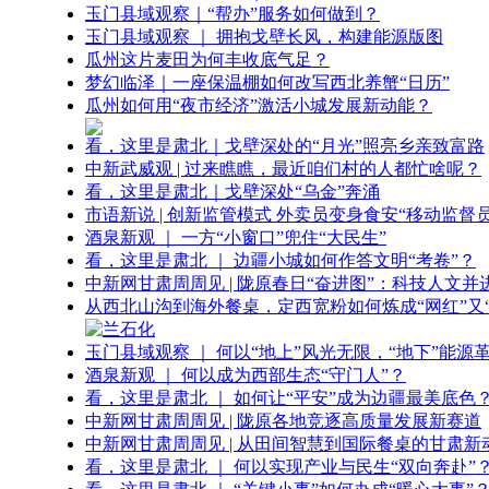
玉门县域观察｜“帮办”服务如何做到？
玉门县域观察 ｜ 拥抱戈壁长风，构建能源版图
瓜州这片麦田为何丰收底气足？
梦幻临泽｜一座保温棚如何改写西北养蟹“日历”
瓜州如何用“夜市经济”激活小城发展新动能？
看，这里是肃北｜戈壁深处的“月光”照亮乡亲致富路
中新武威观 | 过来瞧瞧，最近咱们村的人都忙啥呢？
看，这里是肃北｜戈壁深处“乌金”奔涌
市语新说 | 创新监管模式 外卖员变身食安“移动监督员
酒泉新观 ｜ 一方“小窗口”兜住“大民生”
看，这里是肃北 ｜ 边疆小城如何作答文明“考卷”？
中新网甘肃周周见 | 陇原春日“奋进图”：科技人文并
从西北山沟到海外餐桌，定西宽粉如何炼成“网红”又“
玉门县域观察 ｜ 何以“地上”风光无限，“地下”能源
酒泉新观 ｜ 何以成为西部生态“守门人”？
看，这里是肃北 ｜ 如何让“平安”成为边疆最美底色
中新网甘肃周周见 | 陇原各地竞逐高质量发展新赛道
中新网甘肃周周见 | 从田间智慧到国际餐桌的甘肃新
看，这里是肃北 ｜ 何以实现产业与民生“双向奔赴”