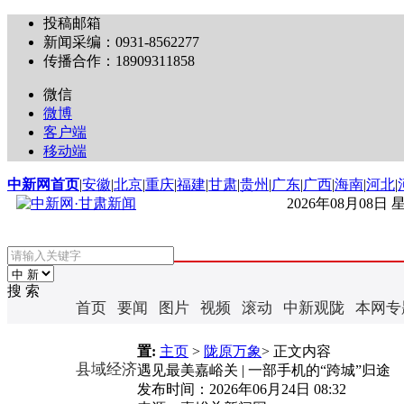
投稿邮箱
新闻采编：0931-8562277
传播合作：18909311858
微信
微博
客户端
移动端
中新网首页
|
安徽
|
北京
|
重庆
|
福建
|
甘肃
|
贵州
|
广东
|
广西
|
海南
|
河北
|
2026年08月08日
搜 索
首页
要闻
图片
视频
滚动
中新观陇
本网专
置:
主页
>
陇原万象
> 正文内容
县域经济
遇见最美嘉峪关 | 一部手机的“跨城”归途
发布时间：
2026年06月24日 08:32