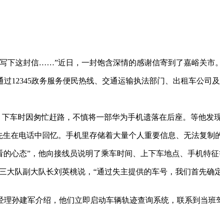
下这封信……”近日，一封饱含深情的感谢信寄到了嘉峪关市
12345政务服务便民热线、交通运输执法部门、出租车公司
租车，下车时因匆忙赶路，不慎将一部华为手机遗落在后座。等他发
生在电话中回忆。手机里存储着大量个人重要信息、无法复制
看的心态”，他向接线员说明了乘车时间、上下车地点、手机特征
法三大队副大队长刘英桃说，“通过失主提供的车号，我们首先
理孙建军介绍，他们立即启动车辆轨迹查询系统，联系到当班驾
。