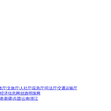
政厅
|
文旅厅
|
人社厅
|
应急厅
|
司法厅
|
交通运输厅
经济信息网
|
丝路明珠网
港
|
新疆
|
兵团
|
云南
|
浙江