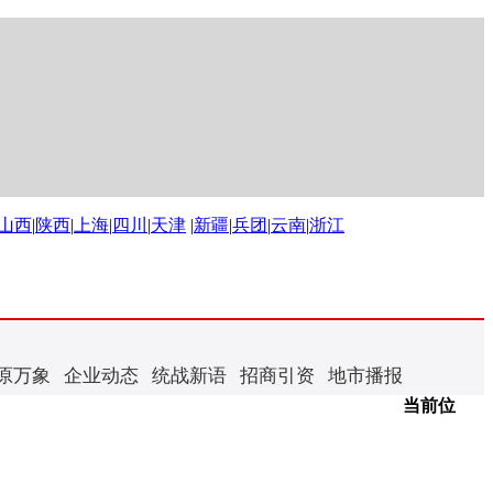
山西
|
陕西
|
上海
|
四川
|
天津
|
新疆
|
兵团
|
云南
|
浙江
原万象
企业动态
统战新语
招商引资
地市播报
当前位