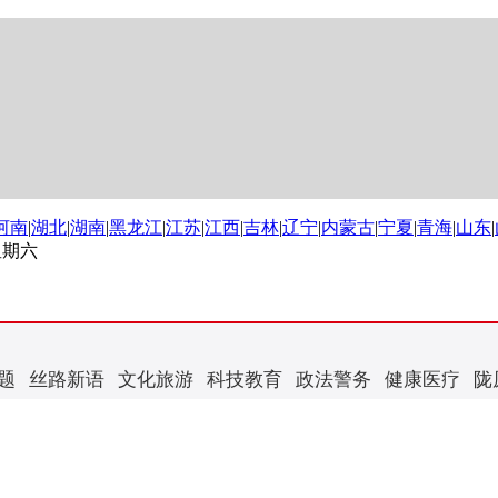
河南
|
湖北
|
湖南
|
黑龙江
|
江苏
|
江西
|
吉林
|
辽宁
|
内蒙古
|
宁夏
|
青海
|
山东
|
 星期六
题
丝路新语
文化旅游
科技教育
政法警务
健康医疗
陇