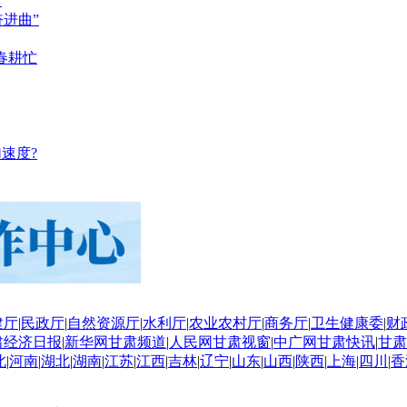
？
奋进曲”
春耕忙
速度?
建厅
|
民政厅
|
自然资源厅
|
水利厅
|
农业农村厅
|
商务厅
|
卫生健康委
|
财
肃经济日报
|
新华网甘肃频道
|
人民网甘肃视窗
|
中广网甘肃快讯
|
甘肃
北
|
河南
|
湖北
|
湖南
|
江苏
|
江西
|
吉林
|
辽宁
|
山东
|
山西
|
陕西
|
上海
|
四川
|
香