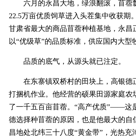
六月的永昌大地，绿浪翻滚，苜蓿
22.5万亩优质饲草进入头茬集中收获期
甘肃省最大的商品苜蓿种植基地，永昌
以“优级草”的品质标准，供应国内大型
品质的底气，从源头就已注定。
在东寨镇双桥村的田块上，高银德
打捆机作业。他经营的硕果田源家庭农
了一千五百亩苜蓿。“高产优质”——这
德选择种苜蓿的原因，也是他最大的自
昌地处北纬三十八度“黄金带”，光热充