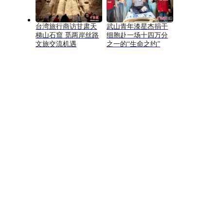
台湾旅行商访甘肃天
武山青年漆星杰捐干
梯山石窟 觅两岸丝路
细胞赴一场十四万分
文旅交流机遇
之一的“生命之约”