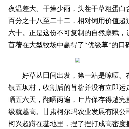
夜温差大、干燥少雨，头茬干草粗蛋白
百分之十八至二十二，相对饲用价值超
六十。正是这份不可复制的自然禀赋，
苜蓿在大型牧场中赢得了“优级草”的口
好草从田间出发，第一站是晾晒。
镇五坝村，收割后的苜蓿并没有立即运
晒五六天，翻晒两遍，叶片保存得越完
级就越高。甘肃柯尔玛农业发展有限公
柯兴超蹲在基地里，捏了捏打成高密度