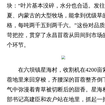
块：“叶片基本没碎，水分也合适。发
夏、内蒙古的大型牧场，能拿到优级草
格，每吨两千五到两千六。”这份对品
苛把控，贯穿了永昌苜蓿从田间到市场
个环节。
在六坝镇星海村，收割机在4200亩
蓿地里来回穿梭，齐腰深的苜蓿整齐倒
气中弥漫着青草被切断后的甜香。星海
部书记高建臣和农户站在地里，抓起一