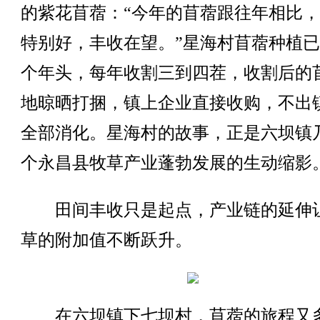
的紫花苜蓿：“今年的苜蓿跟往年相比
特别好，丰收在望。”星海村苜蓿种植已
个年头，每年收割三到四茬，收割后的
地晾晒打捆，镇上企业直接收购，不出
全部消化。星海村的故事，正是六坝镇
个永昌县牧草产业蓬勃发展的生动缩影
田间丰收只是起点，产业链的延伸
草的附加值不断跃升。
在六坝镇下七坝村，苜蓿的旅程又