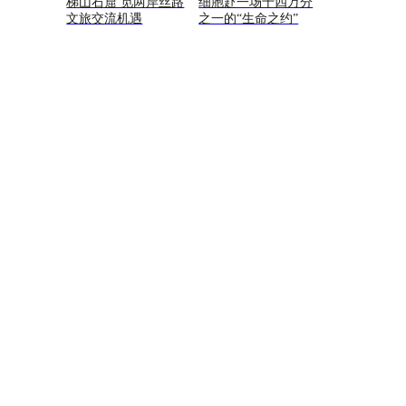
梯山石窟 觅两岸丝路
细胞赴一场十四万分
文旅交流机遇
之一的“生命之约”