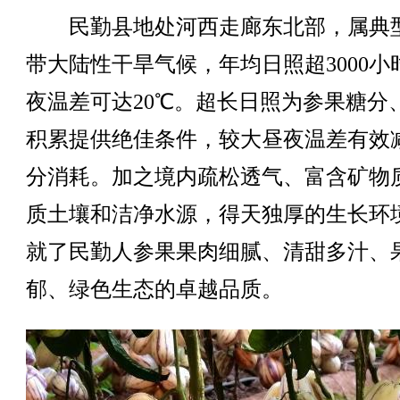
民勤县地处河西走廊东北部，属典
带大陆性干旱气候，年均日照超3000小
夜温差可达20℃。超长日照为参果糖分
积累提供绝佳条件，较大昼夜温差有效
分消耗。加之境内疏松透气、富含矿物
质土壤和洁净水源，得天独厚的生长环
就了民勤人参果果肉细腻、清甜多汁、
郁、绿色生态的卓越品质。