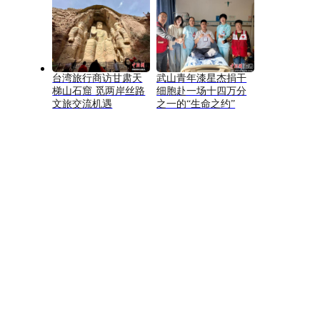
台湾旅行商访甘肃天
武山青年漆星杰捐干
梯山石窟 觅两岸丝路
细胞赴一场十四万分
文旅交流机遇
之一的“生命之约”