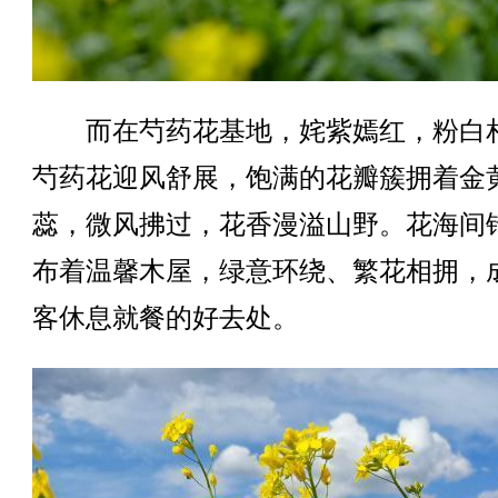
而在芍药花基地，姹紫嫣红，粉白
芍药花迎风舒展，饱满的花瓣簇拥着金
蕊，微风拂过，花香漫溢山野。花海间
布着温馨木屋，绿意环绕、繁花相拥，
客休息就餐的好去处。