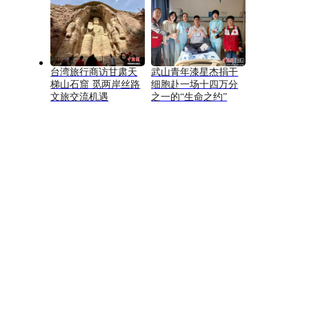
台湾旅行商访甘肃天
武山青年漆星杰捐干
梯山石窟 觅两岸丝路
细胞赴一场十四万分
文旅交流机遇
之一的“生命之约”