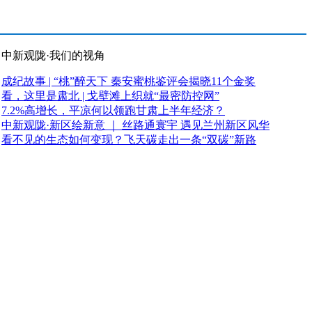
中新观陇·我们的视角
成纪故事 | “桃”醉天下 秦安蜜桃鉴评会揭晓11个金奖
看，这里是肃北 | 戈壁滩上织就“最密防控网”
7.2%高增长，平凉何以领跑甘肃上半年经济？
中新观陇·新区绘新意 ｜ 丝路通寰宇 遇见兰州新区风华
看不见的生态如何变现？飞天碳走出一条“双碳”新路