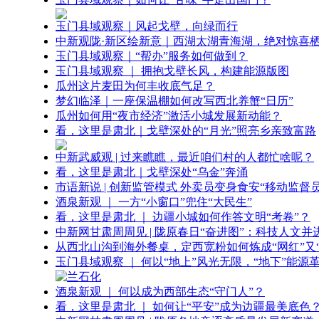
玉门县域观察｜风起戈壁，向绿而行
中新观陇·新区绘新意｜西湖太湖青海湖，绝对惊喜
玉门县域观察｜“帮办”服务如何做到？
玉门县域观察 ｜ 拥抱戈壁长风，构建能源版图
瓜州这片麦田为何丰收底气足？
梦幻临泽｜一座保温棚如何改写西北养蟹“日历”
瓜州如何用“夜市经济”激活小城发展新动能？
看，这里是肃北｜戈壁深处的“月光”照亮乡亲致富路
中新武威观 | 过来瞧瞧，最近咱们村的人都忙啥呢？
看，这里是肃北｜戈壁深处“乌金”奔涌
市语新说 | 创新监管模式 外卖员变身食安“移动监督员
酒泉新观 ｜ 一方“小窗口”兜住“大民生”
看，这里是肃北 ｜ 边疆小城如何作答文明“考卷”？
中新网甘肃周周见 | 陇原春日“奋进图”：科技人文并
从西北山沟到海外餐桌，定西宽粉如何炼成“网红”又“
玉门县域观察 ｜ 何以“地上”风光无限，“地下”能源
酒泉新观 ｜ 何以成为西部生态“守门人”？
看，这里是肃北 ｜ 如何让“平安”成为边疆最美底色