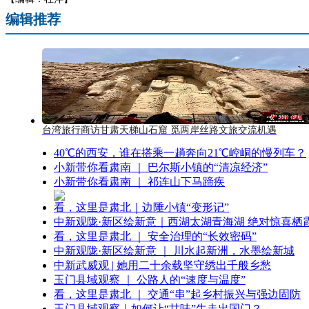
编辑推荐
台湾旅行商访甘肃天梯山石窟 觅两岸丝路文旅交流机遇
40℃的西安，谁在搭乘一趟奔向21℃崆峒的慢列车？
小新带你看肃南 ｜ 巴尔斯小镇的“清凉经济”
小新带你看肃南 ｜ 祁连山下马蹄疾
看，这里是肃北｜边陲小镇“变形记”
中新观陇·新区绘新意｜西湖太湖青海湖 绝对惊喜栖
看，这里是肃北 ｜ 安全治理的“长效密码”
中新观陇·新区绘新意 ｜ 川水起新洲，水墨绘新城
中新武威观 | 她用二十余载坚守绣出千般乡愁
玉门县域观察 ｜ 公路人的“速度与温度”
看，这里是肃北 ｜ 交通“串”起乡村振兴与强边固防
玉门县域观察｜如何让“甘味”牛走出国门？