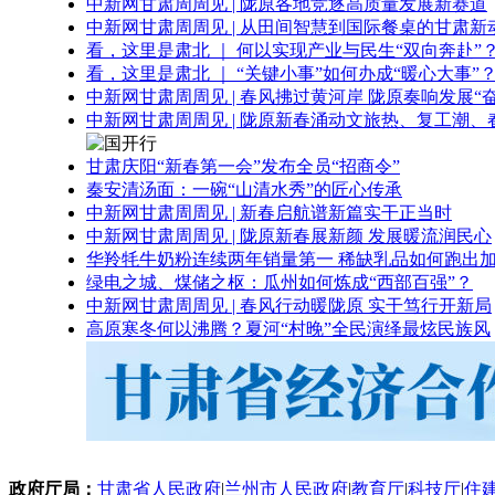
中新网甘肃周周见 | 陇原各地竞逐高质量发展新赛道
中新网甘肃周周见 | 从田间智慧到国际餐桌的甘肃新
看，这里是肃北 ｜ 何以实现产业与民生“双向奔赴”
看，这里是肃北 ｜ “关键小事”如何办成“暖心大事”
中新网甘肃周周见 | 春风拂过黄河岸 陇原奏响发展“
中新网甘肃周周见 | 陇原新春涌动文旅热、复工潮、
甘肃庆阳“新春第一会”发布全员“招商令”
秦安清汤面：一碗“山清水秀”的匠心传承
中新网甘肃周周见 | 新春启航谱新篇实干正当时
中新网甘肃周周见 | 陇原新春展新颜 发展暖流润民心
华羚牦牛奶粉连续两年销量第一 稀缺乳品如何跑出加
绿电之城、煤储之枢：瓜州如何炼成“西部百强”？
中新网甘肃周周见 | 春风行动暖陇原 实干笃行开新局
高原寒冬何以沸腾？夏河“村晚”全民演绎最炫民族风
政府厅局：
甘肃省人民政府
|
兰州市人民政府
|
教育厅
|
科技厅
|
住