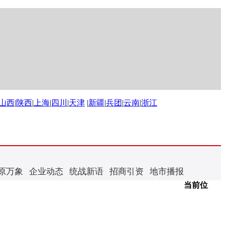
山西
|
陕西
|
上海
|
四川
|
天津
|
新疆
|
兵团
|
云南
|
浙江
原万象
企业动态
统战新语
招商引资
地市播报
当前位