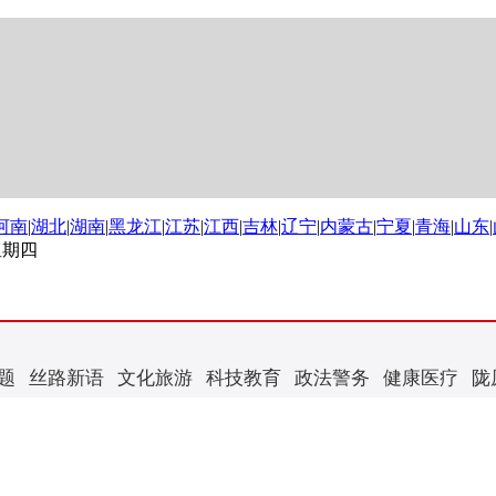
河南
|
湖北
|
湖南
|
黑龙江
|
江苏
|
江西
|
吉林
|
辽宁
|
内蒙古
|
宁夏
|
青海
|
山东
|
 星期四
题
丝路新语
文化旅游
科技教育
政法警务
健康医疗
陇