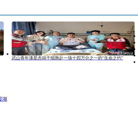
武山青年漆星杰捐干细胞赴一场十四万分之一的“生命之约”
霞湖