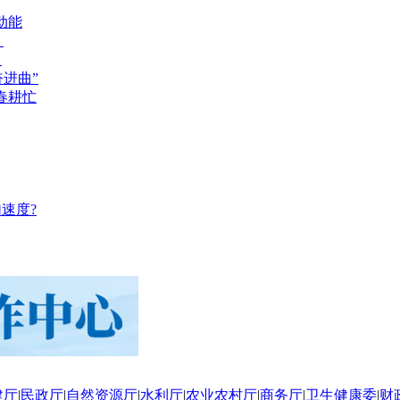
动能
？
？
奋进曲”
春耕忙
速度?
建厅
|
民政厅
|
自然资源厅
|
水利厅
|
农业农村厅
|
商务厅
|
卫生健康委
|
财