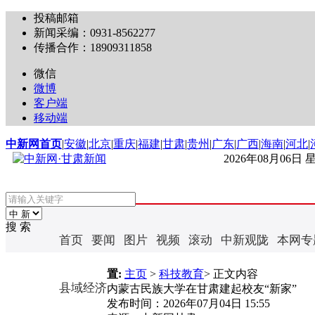
投稿邮箱
新闻采编：0931-8562277
传播合作：18909311858
微信
微博
客户端
移动端
中新网首页
|
安徽
|
北京
|
重庆
|
福建
|
甘肃
|
贵州
|
广东
|
广西
|
海南
|
河北
|
2026年08月06日
搜 索
首页
要闻
图片
视频
滚动
中新观陇
本网专
置:
主页
>
科技教育
> 正文内容
县域经济
内蒙古民族大学在甘肃建起校友“新家”
发布时间：
2026年07月04日 15:55