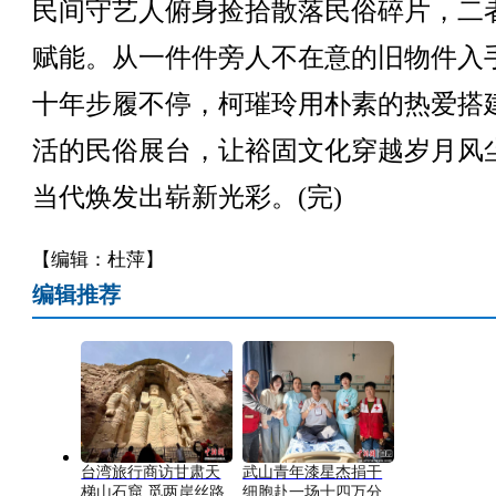
民间守艺人俯身捡拾散落民俗碎片，二
赋能。从一件件旁人不在意的旧物件入
十年步履不停，柯璀玲用朴素的热爱搭
活的民俗展台，让裕固文化穿越岁月风
当代焕发出崭新光彩。(完)
【编辑：杜萍】
编辑推荐
台湾旅行商访甘肃天
武山青年漆星杰捐干
梯山石窟 觅两岸丝路
细胞赴一场十四万分