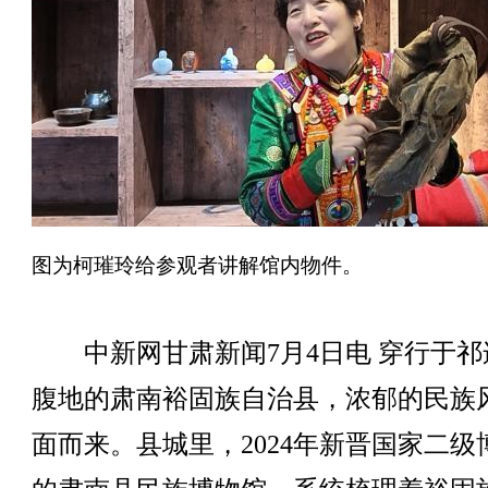
图为柯璀玲给参观者讲解馆内物件。
中新网甘肃新闻7月4日电 穿行于祁
腹地的肃南裕固族自治县，浓郁的民族
面而来。县城里，2024年新晋国家二级