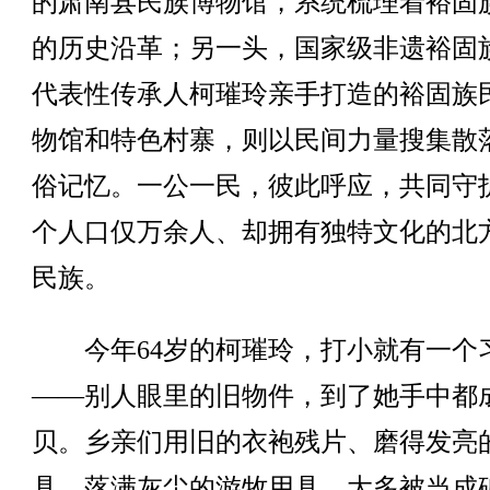
的肃南县民族博物馆，系统梳理着裕固
的历史沿革；另一头，国家级非遗裕固
代表性传承人柯璀玲亲手打造的裕固族
物馆和特色村寨，则以民间力量搜集散
俗记忆。一公一民，彼此呼应，共同守
个人口仅万余人、却拥有独特文化的北
民族。
今年64岁的柯璀玲，打小就有一个
——别人眼里的旧物件，到了她手中都
贝。乡亲们用旧的衣袍残片、磨得发亮
具、落满灰尘的游牧用具，大多被当成