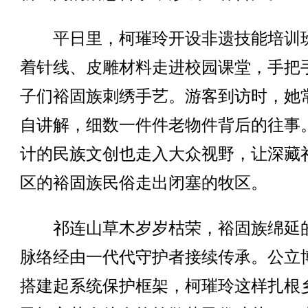
平日里，柯璀玲开设非遗技能培训
着针线、皮雕材料走进校园课堂，手把
子们裕固族刺绣手艺。游客到访时，她
自讲解，细数一件件老物件背后的往事
计的民族文创也走入大众视野，让深藏
区的裕固族民俗走出闭塞的牧区。
祁连山草木岁岁枯荣，裕固族绵延
脉络经由一代代守护者接续传承。公立
搭建起系统保护框架，柯璀玲这样扎根