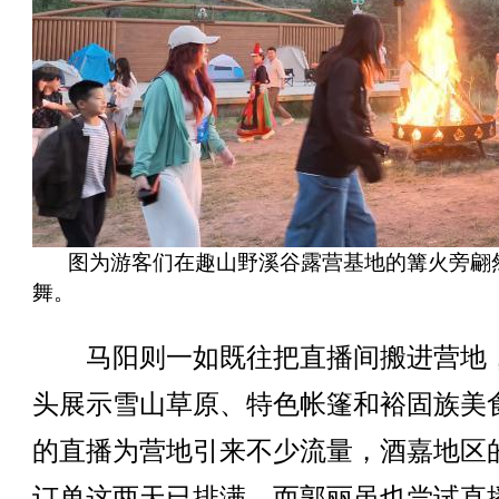
图为游客们在趣山野溪谷露营基地的篝火旁翩
舞。
马阳则一如既往把直播间搬进营地
头展示雪山草原、特色帐篷和裕固族美
的直播为营地引来不少流量，酒嘉地区
订单这两天已排满，而郭丽虽也尝试直