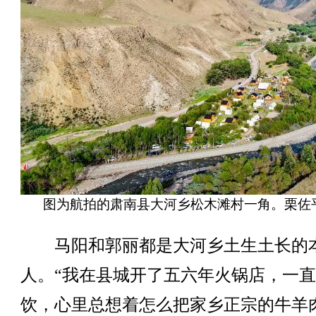
图为航拍的肃南县大河乡松木滩村一角。栗佐
马阳和郭丽都是大河乡土生土长的
人。“我在县城开了五六年火锅店，一
饮，心里总想着怎么把家乡正宗的牛羊