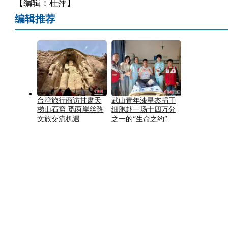
【编辑：杜萍】
编辑推荐
台湾旅行商访甘肃天
武山青年漆星杰捐干
梯山石窟 觅两岸丝路
细胞赴一场十四万分
文旅交流机遇
之一的“生命之约”