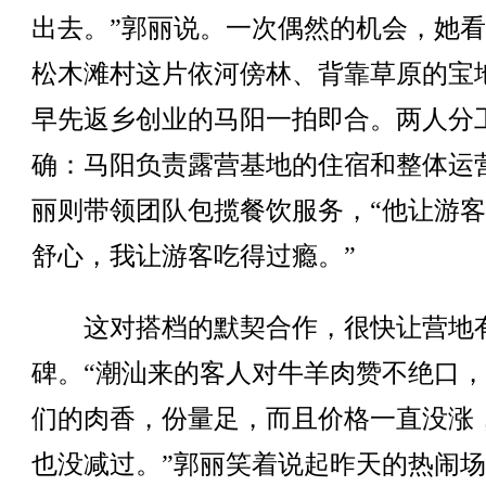
出去。”郭丽说。一次偶然的机会，她
松木滩村这片依河傍林、背靠草原的宝
早先返乡创业的马阳一拍即合。两人分
确：马阳负责露营基地的住宿和整体运
丽则带领团队包揽餐饮服务，“他让游
舒心，我让游客吃得过瘾。”
这对搭档的默契合作，很快让营地
碑。“潮汕来的客人对牛羊肉赞不绝口
们的肉香，份量足，而且价格一直没涨
也没减过。”郭丽笑着说起昨天的热闹