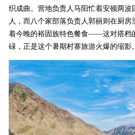
织成曲。营地负责人马阳忙着安顿两波
人，而八个家部落负责人郭丽则在厨房
着今晚的裕固族特色餐食——这对搭档
碌，正是这个暑期村寨旅游火爆的缩影