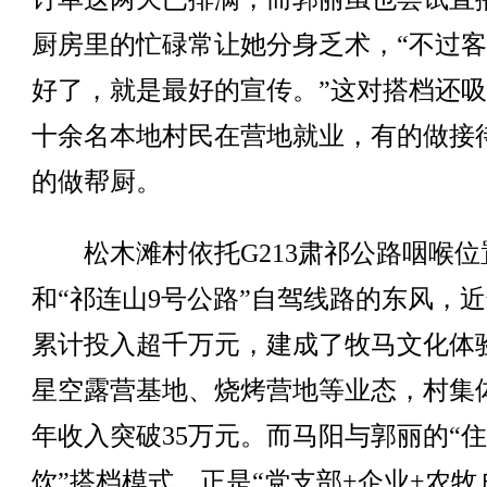
厨房里的忙碌常让她分身乏术，“不过
好了，就是最好的宣传。”这对搭档还
十余名本地村民在营地就业，有的做接
的做帮厨。
松木滩村依托G213肃祁公路咽喉位
和“祁连山9号公路”自驾线路的东风，
累计投入超千万元，建成了牧马文化体
星空露营基地、烧烤营地等业态，村集
年收入突破35万元。而马阳与郭丽的“住
饮”搭档模式，正是“党支部+企业+农牧