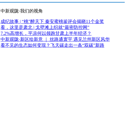
中新观陇·我们的视角
成纪故事 | “桃”醉天下 秦安蜜桃鉴评会揭晓11个金奖
看，这里是肃北 | 戈壁滩上织就“最密防控网”
7.2%高增长，平凉何以领跑甘肃上半年经济？
中新观陇·新区绘新意 ｜ 丝路通寰宇 遇见兰州新区风华
看不见的生态如何变现？飞天碳走出一条“双碳”新路