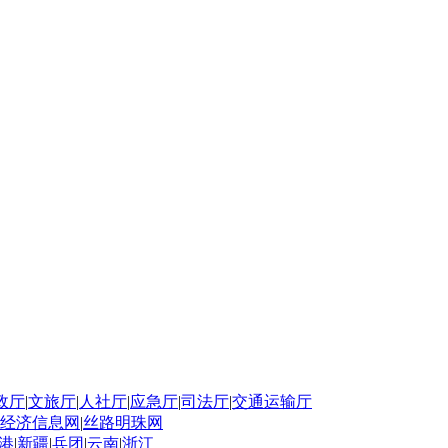
政厅
|
文旅厅
|
人社厅
|
应急厅
|
司法厅
|
交通运输厅
经济信息网
|
丝路明珠网
港
|
新疆
|
兵团
|
云南
|
浙江