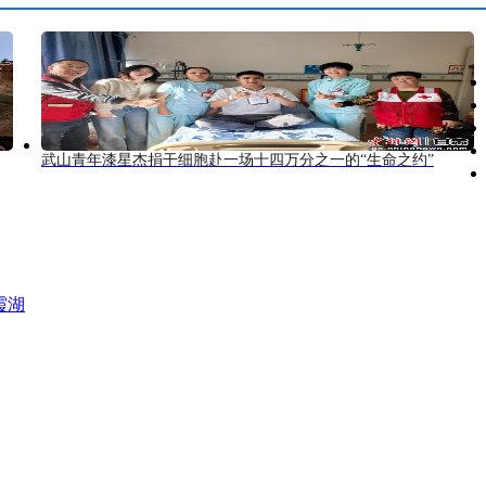
武山青年漆星杰捐干细胞赴一场十四万分之一的“生命之约”
霞湖