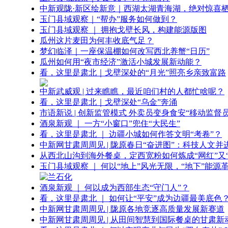
中新观陇·新区绘新意｜西湖太湖青海湖，绝对惊喜
玉门县域观察｜“帮办”服务如何做到？
玉门县域观察 ｜ 拥抱戈壁长风，构建能源版图
瓜州这片麦田为何丰收底气足？
梦幻临泽｜一座保温棚如何改写西北养蟹“日历”
瓜州如何用“夜市经济”激活小城发展新动能？
看，这里是肃北｜戈壁深处的“月光”照亮乡亲致富路
中新武威观 | 过来瞧瞧，最近咱们村的人都忙啥呢？
看，这里是肃北｜戈壁深处“乌金”奔涌
市语新说 | 创新监管模式 外卖员变身食安“移动监督员
酒泉新观 ｜ 一方“小窗口”兜住“大民生”
看，这里是肃北 ｜ 边疆小城如何作答文明“考卷”？
中新网甘肃周周见 | 陇原春日“奋进图”：科技人文并
从西北山沟到海外餐桌，定西宽粉如何炼成“网红”又“
玉门县域观察 ｜ 何以“地上”风光无限，“地下”能源
酒泉新观 ｜ 何以成为西部生态“守门人”？
看，这里是肃北 ｜ 如何让“平安”成为边疆最美底色
中新网甘肃周周见 | 陇原各地竞逐高质量发展新赛道
中新网甘肃周周见 | 从田间智慧到国际餐桌的甘肃新