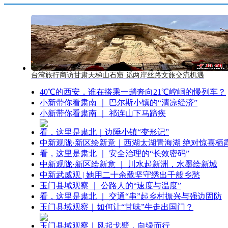
台湾旅行商访甘肃天梯山石窟 觅两岸丝路文旅交流机遇
40℃的西安，谁在搭乘一趟奔向21℃崆峒的慢列车？
小新带你看肃南 ｜ 巴尔斯小镇的“清凉经济”
小新带你看肃南 ｜ 祁连山下马蹄疾
看，这里是肃北｜边陲小镇“变形记”
中新观陇·新区绘新意｜西湖太湖青海湖 绝对惊喜栖
看，这里是肃北 ｜ 安全治理的“长效密码”
中新观陇·新区绘新意 ｜ 川水起新洲，水墨绘新城
中新武威观 | 她用二十余载坚守绣出千般乡愁
玉门县域观察 ｜ 公路人的“速度与温度”
看，这里是肃北 ｜ 交通“串”起乡村振兴与强边固防
玉门县域观察｜如何让“甘味”牛走出国门？
玉门县域观察｜风起戈壁，向绿而行