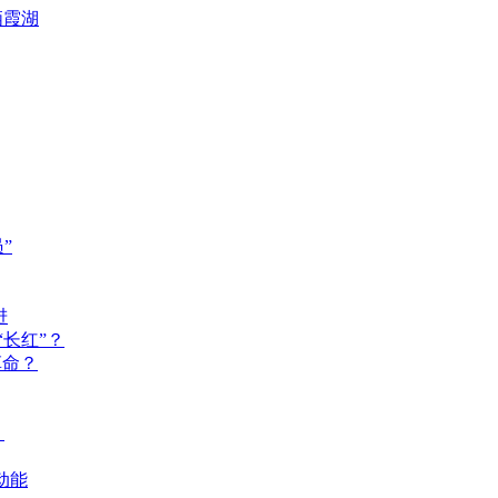
栖霞湖
”
进
长红”？
革命？
？
动能