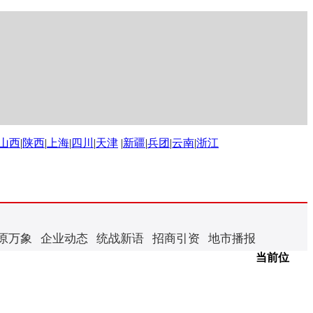
山西
|
陕西
|
上海
|
四川
|
天津
|
新疆
|
兵团
|
云南
|
浙江
原万象
企业动态
统战新语
招商引资
地市播报
当前位