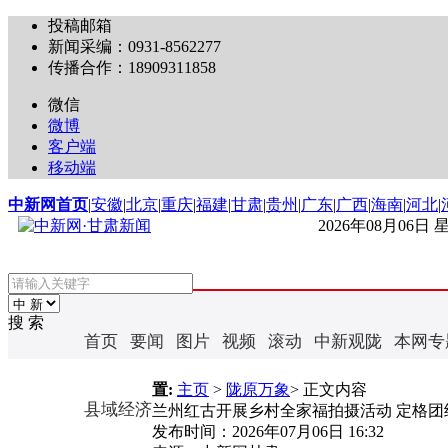
投稿邮箱
新闻采编：0931-8562277
传播合作：18909311858
微信
微博
客户端
移动端
中新网首页
|
安徽
|
北京
|
重庆
|
福建
|
甘肃
|
贵州
|
广东
|
广西
|
海南
|
河北
|
2026年08月06日
搜 索
首页
要闻
图片
视频
滚动
中新观陇
本网专
置:
主页
>
陇原万象
> 正文内容
县域经济
兰州红古开展乡村全家福拍摄活动 定格团
发布时间：
2026年07月06日 16:32