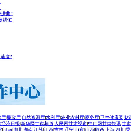
？
？
奋进曲”
春耕忙
速度?
建厅
|
民政厅
|
自然资源厅
|
水利厅
|
农业农村厅
|
商务厅
|
卫生健康委
|
财
肃经济日报
|
新华网甘肃频道
|
人民网甘肃视窗
|
中广网甘肃快讯
|
甘肃
北
|
河南
|
湖北
|
湖南
|
江苏
|
江西
|
吉林
|
辽宁
|
山东
|
山西
|
陕西
|
上海
|
四川
|
香