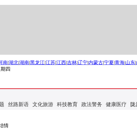
河南
|
湖北
|
湖南
|
黑龙江
|
江苏
|
江西
|
吉林
|
辽宁
|
内蒙古
|
宁夏
|
青海
|
山东
|
 星期四
题
丝路新语
文化旅游
科技教育
政法警务
健康医疗
陇
结情