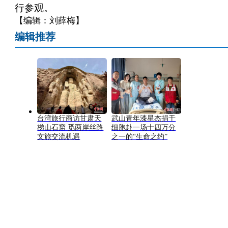
行参观。
【编辑：刘薛梅】
编辑推荐
台湾旅行商访甘肃天
武山青年漆星杰捐干
梯山石窟 觅两岸丝路
细胞赴一场十四万分
文旅交流机遇
之一的“生命之约”