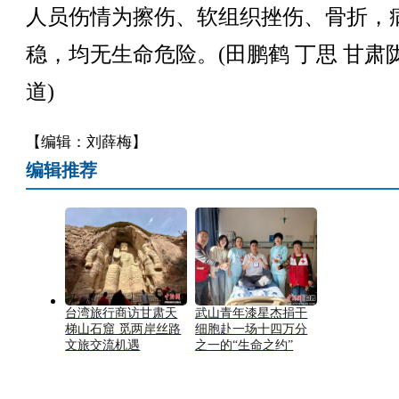
人员伤情为擦伤、软组织挫伤、骨折，
稳，均无生命危险。(田鹏鹤 丁思 甘肃
道)
【编辑：刘薛梅】
编辑推荐
台湾旅行商访甘肃天
武山青年漆星杰捐干
梯山石窟 觅两岸丝路
细胞赴一场十四万分
文旅交流机遇
之一的“生命之约”