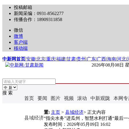
投稿邮箱
新闻采编：0931-8562277
传播合作：18909311858
微信
微博
客户端
移动端
中新网首页
|
安徽
|
北京
|
重庆
|
福建
|
甘肃
|
贵州
|
广东
|
广西
|
海南
|
河北
|
2026年08月08日
搜 索
首页
要闻
图片
视频
滚动
中新观陇
本网专
置:
主页
>
县域经济
> 正文内容
县域经济
“指尖水务”进瓜州，智慧水利打通“最后一
发布时间：
2026年05月09日 16:02