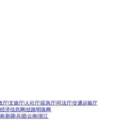
政厅
|
文旅厅
|
人社厅
|
应急厅
|
司法厅
|
交通运输厅
经济信息网
|
丝路明珠网
港
|
新疆
|
兵团
|
云南
|
浙江