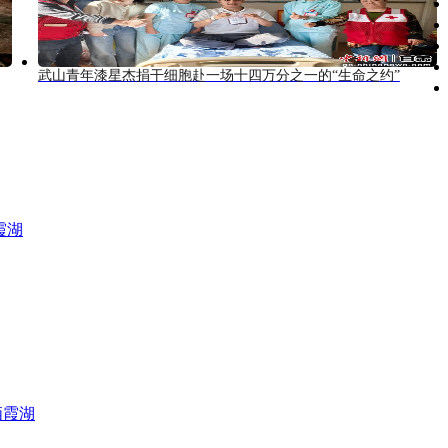
武山青年漆星杰捐干细胞赴一场十四万分之一的“生命之约”
霞湖
栖霞湖