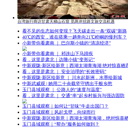
台湾旅行商访甘肃天梯山石窟 觅两岸丝路文旅交流机遇
看不见的生态如何变现？飞天碳走出一条“双碳”新路
40℃的西安，谁在搭乘一趟奔向21℃崆峒的慢列车？
小新带你看肃南 ｜ 巴尔斯小镇的“清凉经济”
小新带你看肃南 ｜ 祁连山下马蹄疾
看，这里是肃北｜边陲小镇“变形记”
中新观陇·新区绘新意｜西湖太湖青海湖 绝对惊喜栖
看，这里是肃北 ｜ 安全治理的“长效密码”
中新观陇·新区绘新意 ｜ 川水起新洲，水墨绘新城
中新武威观 | 她用二十余载坚守绣出千般乡愁
玉门县域观察 ｜ 公路人的“速度与温度”
看，这里是肃北 ｜ 交通“串”起乡村振兴与强边固防
玉门县域观察｜如何让“甘味”牛走出国门？
玉门县域观察｜风起戈壁，向绿而行
中新观陇·新区绘新意｜西湖太湖青海湖，绝对惊喜
玉门县域观察｜“帮办”服务如何做到？