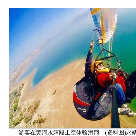
游客在黄河永靖段上空体验滑翔。(资料图)永