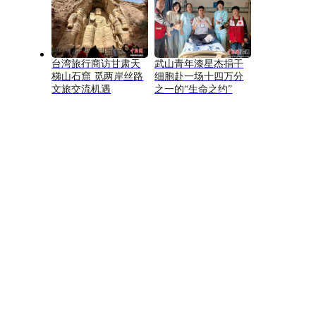
台湾旅行商访甘肃天
武山青年漆星杰捐干
梯山石窟 觅两岸丝路
细胞赴一场十四万分
文旅交流机遇
之一的“生命之约”