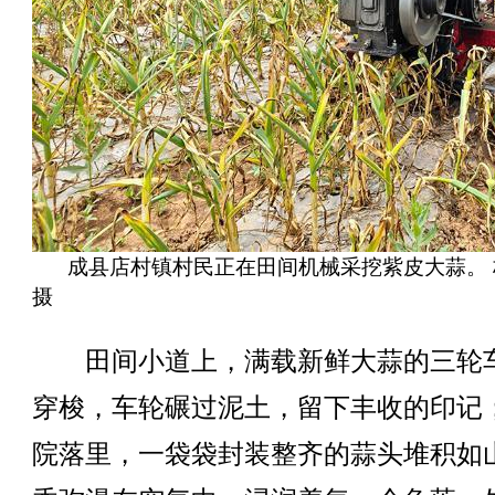
成县店村镇村民正在田间机械采挖紫皮大蒜。 
摄
田间小道上，满载新鲜大蒜的三轮
穿梭，车轮碾过泥土，留下丰收的印记
院落里，一袋袋封装整齐的蒜头堆积如