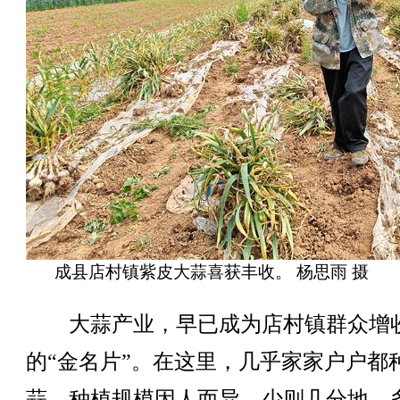
成县店村镇紫皮大蒜喜获丰收。 杨思雨 摄
大蒜产业，早已成为店村镇群众增
的“金名片”。在这里，几乎家家户户都
蒜，种植规模因人而异，少则几分地，