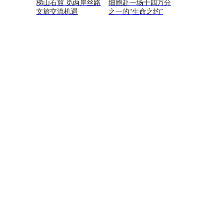
梯山石窟 觅两岸丝路
细胞赴一场十四万分
文旅交流机遇
之一的“生命之约”