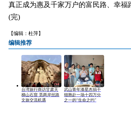
真正成为惠及千家万户的富民路、幸福
(完)
【编辑：杜萍】
编辑推荐
台湾旅行商访甘肃天
武山青年漆星杰捐干
梯山石窟 觅两岸丝路
细胞赴一场十四万分
文旅交流机遇
之一的“生命之约”