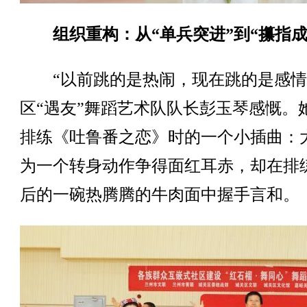
组织重构：从“单兵突进”到“攥指成
“以前跳的是热闹，现在跳的是感情
区“遇友”舞蹈艺术队队长彭玉琴感慨。
排练《吐鲁番之恋》时的一个小插曲：
为一个转身动作争得面红耳赤，却在排
后的一碗热腾腾的牛肉面中握手言和。