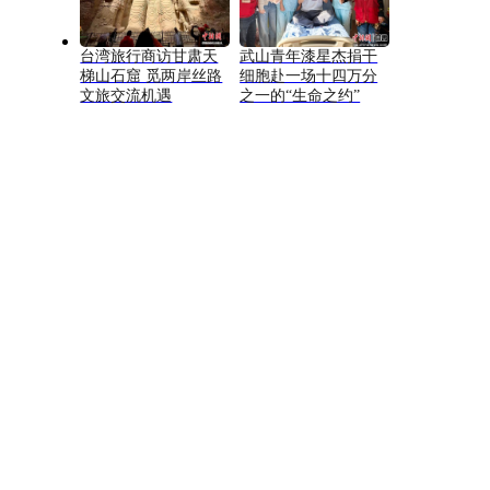
台湾旅行商访甘肃天
武山青年漆星杰捐干
梯山石窟 觅两岸丝路
细胞赴一场十四万分
文旅交流机遇
之一的“生命之约”