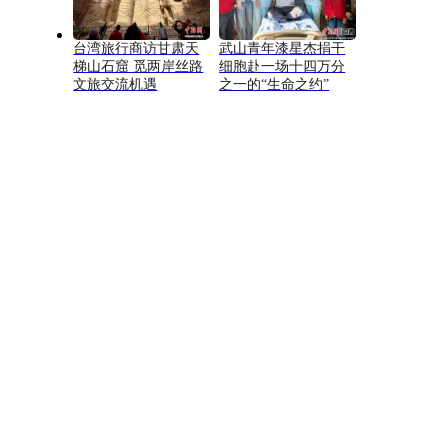
台湾旅行商访甘肃天
武山青年漆星杰捐干
梯山石窟 觅两岸丝路
细胞赴一场十四万分
文旅交流机遇
之一的“生命之约”