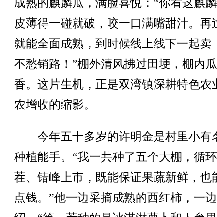
成熟的麒麟瓜，满脸喜悦：“你看这麒
皮薄得一碰就破，咬一口满嘴甜汁。再
就能全面成熟，到时候线上线下一起卖
不愁销路！”棚外清风拂过田埂，棚内
香。这片生机，正是双湾镇深耕特色农
农增收的缩影。
今年五十多岁的许明金是村里小有
种植能手。“我一共种了五个大棚，循
茬、错峰上市，既能保证果蔬新鲜，也
点钱。”他一边采摘成熟的西红柿，一