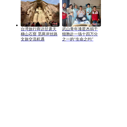
台湾旅行商访甘肃天
武山青年漆星杰捐干
梯山石窟 觅两岸丝路
细胞赴一场十四万分
文旅交流机遇
之一的“生命之约”