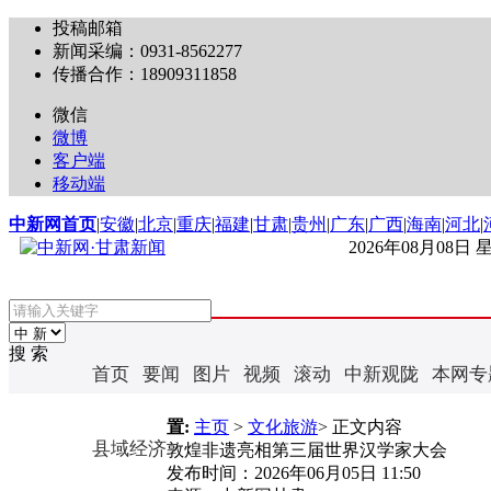
投稿邮箱
新闻采编：0931-8562277
传播合作：18909311858
微信
微博
客户端
移动端
中新网首页
|
安徽
|
北京
|
重庆
|
福建
|
甘肃
|
贵州
|
广东
|
广西
|
海南
|
河北
|
2026年08月08日
搜 索
首页
要闻
图片
视频
滚动
中新观陇
本网专
置:
主页
>
文化旅游
> 正文内容
县域经济
敦煌非遗亮相第三届世界汉学家大会
发布时间：
2026年06月05日 11:50