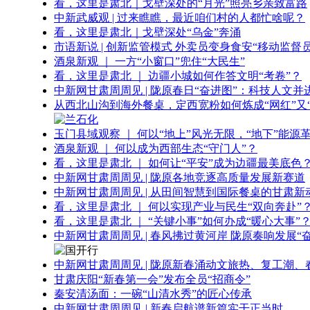
看，这里是肃北｜戈壁深处的“月光”照亮乡亲致富路
中新武威观 | 过来瞧瞧，最近咱们村的人都忙啥呢？
看，这里是肃北｜戈壁深处“乌金”奔涌
市语新说 | 创新监管模式 外卖员变身食安“移动监督员
酒泉新观 ｜ 一方“小窗口”兜住“大民生”
看，这里是肃北 ｜ 边疆小城如何作答文明“考卷”？
中新网甘肃周周见 | 陇原春日“奋进图”：科技人文并
从西北山沟到海外餐桌，定西宽粉如何炼成“网红”又“
玉门县域观察 ｜ 何以“地上”风光无限，“地下”能源
酒泉新观 ｜ 何以成为西部生态“守门人”？
看，这里是肃北 ｜ 如何让“平安”成为边疆最美底色
中新网甘肃周周见 | 陇原各地竞逐高质量发展新赛道
中新网甘肃周周见 | 从田间智慧到国际餐桌的甘肃新
看，这里是肃北 ｜ 何以实现产业与民生“双向奔赴”
看，这里是肃北 ｜ “关键小事”如何办成“暖心大事”
中新网甘肃周周见 | 春风拂过黄河岸 陇原奏响发展“
中新网甘肃周周见 | 陇原新春涌动文旅热、复工潮、
甘肃庆阳“新春第一会”发布全员“招商令”
秦安清汤面：一碗“山清水秀”的匠心传承
中新网甘肃周周见 | 新春启航谱新篇实干正当时