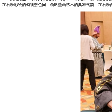
在石粉彩绘的勾线敷色间，领略壁画艺术的典雅气韵；在石粉