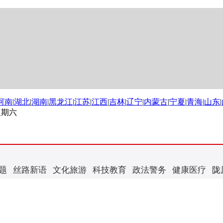
河南
|
湖北
|
湖南
|
黑龙江
|
江苏
|
江西
|
吉林
|
辽宁
|
内蒙古
|
宁夏
|
青海
|
山东
|
 星期六
题
丝路新语
文化旅游
科技教育
政法警务
健康医疗
陇