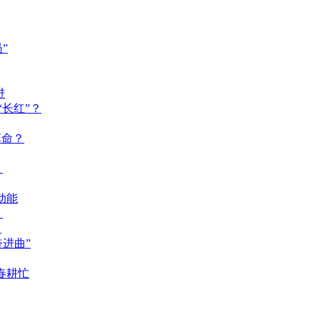
”
进
长红”？
革命？
？
动能
？
？
奋进曲”
春耕忙