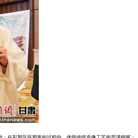
；在彩塑压坯塑形的过程中，体悟传统造像工艺的严谨细腻；