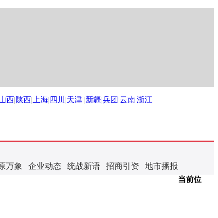
山西
|
陕西
|
上海
|
四川
|
天津
|
新疆
|
兵团
|
云南
|
浙江
原万象
企业动态
统战新语
招商引资
地市播报
当前位