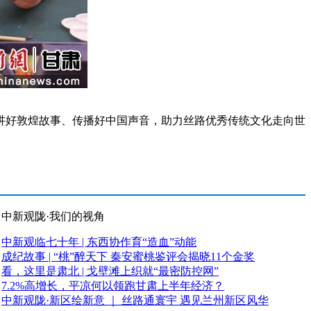
好敦煌故事、传播好中国声音，助力丝路优秀传统文化走向世
中新观陇·我们的视角
中新观临七十年 | 东西协作育“造血”动能
成纪故事 | “桃”醉天下 秦安蜜桃鉴评会揭晓11个金奖
看，这里是肃北 | 戈壁滩上织就“最密防控网”
7.2%高增长，平凉何以领跑甘肃上半年经济？
中新观陇·新区绘新意 ｜ 丝路通寰宇 遇见兰州新区风华