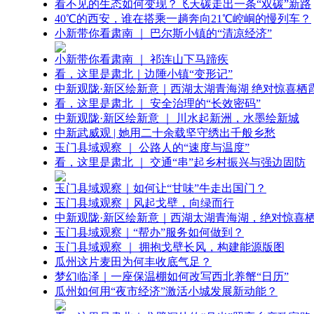
看不见的生态如何变现？飞天碳走出一条“双碳”新路
40℃的西安，谁在搭乘一趟奔向21℃崆峒的慢列车？
小新带你看肃南 ｜ 巴尔斯小镇的“清凉经济”
小新带你看肃南 ｜ 祁连山下马蹄疾
看，这里是肃北｜边陲小镇“变形记”
中新观陇·新区绘新意｜西湖太湖青海湖 绝对惊喜栖
看，这里是肃北 ｜ 安全治理的“长效密码”
中新观陇·新区绘新意 ｜ 川水起新洲，水墨绘新城
中新武威观 | 她用二十余载坚守绣出千般乡愁
玉门县域观察 ｜ 公路人的“速度与温度”
看，这里是肃北 ｜ 交通“串”起乡村振兴与强边固防
玉门县域观察｜如何让“甘味”牛走出国门？
玉门县域观察｜风起戈壁，向绿而行
中新观陇·新区绘新意｜西湖太湖青海湖，绝对惊喜
玉门县域观察｜“帮办”服务如何做到？
玉门县域观察 ｜ 拥抱戈壁长风，构建能源版图
瓜州这片麦田为何丰收底气足？
梦幻临泽｜一座保温棚如何改写西北养蟹“日历”
瓜州如何用“夜市经济”激活小城发展新动能？