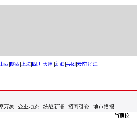
山西
|
陕西
|
上海
|
四川
|
天津
|
新疆
|
兵团
|
云南
|
浙江
原万象
企业动态
统战新语
招商引资
地市播报
当前位