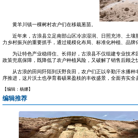
黄羊川镇一棵树村农户们在移栽葱苗。
近年来，古浪县立足南部山区冷凉湿润、日照充沛、土壤肥
力乡村振兴的重要抓手，通过规模化布局、标准化种植、品牌化
为让特色产业稳得住、长得好，古浪县不仅组建专业技术团队
政策兜底保障，既降低了农户种植风险，又破解了销售后顾之
从古浪的田间阡陌到沃野良田，农户们正以辛勤汗水播种丰
序推进，这片沃土也孕育着硕果盈枝的丰收盛景，全面夯实全
【编辑：杨娜】
编辑推荐