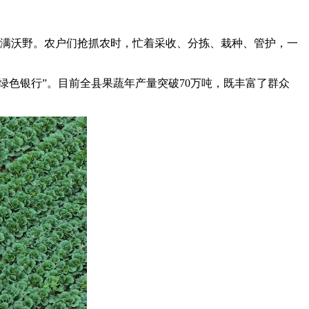
满沃野。农户们抢抓农时，忙着采收、分拣、栽种、管护，一
色银行”。目前全县果蔬年产量突破70万吨，既丰富了群众