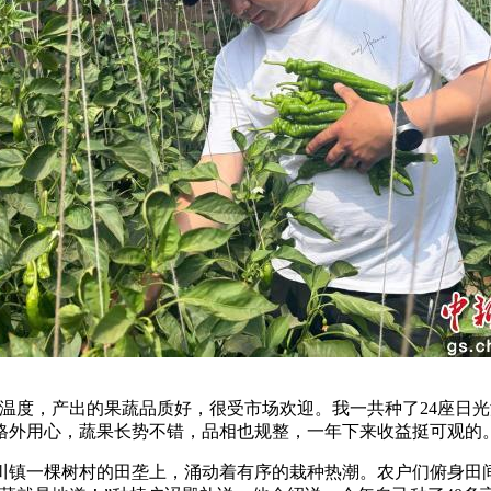
度，产出的果蔬品质好，很受市场欢迎。我一共种了24座日光
格外用心，蔬果长势不错，品相也规整，一年下来收益挺可观的
镇一棵树村的田垄上，涌动着有序的栽种热潮。农户们俯身田间