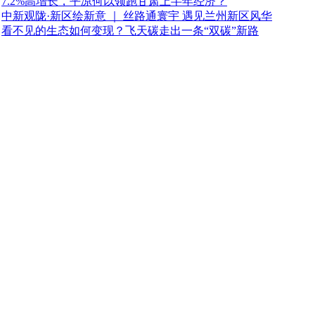
7.2%高增长，平凉何以领跑甘肃上半年经济？
中新观陇·新区绘新意 ｜ 丝路通寰宇 遇见兰州新区风华
看不见的生态如何变现？飞天碳走出一条“双碳”新路