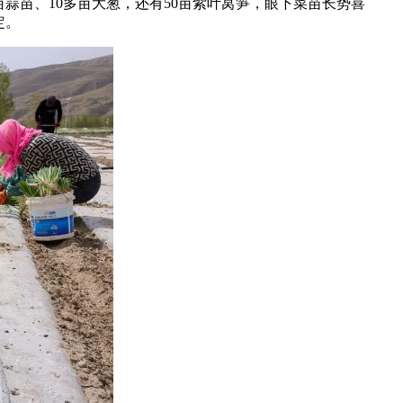
蒜苗、10多亩大葱，还有50亩紫叶莴笋，眼下菜苗长势喜
定。