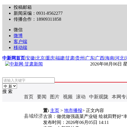
投稿邮箱
新闻采编：0931-8562277
传播合作：18909311858
微信
微博
客户端
移动端
中新网首页
|
安徽
|
北京
|
重庆
|
福建
|
甘肃
|
贵州
|
广东
|
广西
|
海南
|
河北
|
2026年08月06日
搜 索
首页
要闻
图片
视频
滚动
中新观陇
本网专
置:
主页
>
地市播报
> 正文内容
县域经济
古浪：做优做强蔬菜产业链 绘就田野好“丰
发布时间：
2026年06月05日 14:11