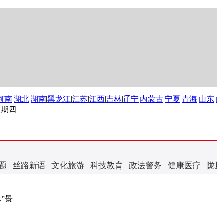
河南
|
湖北
|
湖南
|
黑龙江
|
江苏
|
江西
|
吉林
|
辽宁
|
内蒙古
|
宁夏
|
青海
|
山东
|
 星期四
题
丝路新语
文化旅游
科技教育
政法警务
健康医疗
陇
”景