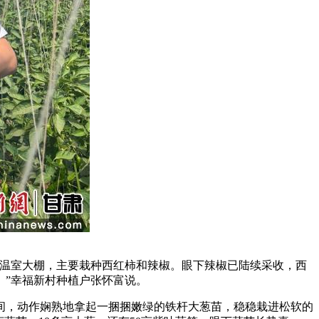
温室大棚，主要栽种西红柿和辣椒。眼下辣椒已陆续采收，西
。”幸福新村种植户张怀富说。
，动作娴熟地拿起一捆捆嫩绿的铁杆大葱苗，稳稳栽进松软的