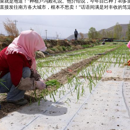
菜就是地道！”种植户冯殿礼说。他介绍说，今年自己种了40多亩
直接发往南方各大城市，根本不愁卖！”话语间满是对丰收的笃