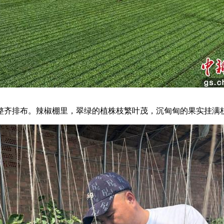
齐排布。辣椒棚里，翠绿的植株枝繁叶茂，沉甸甸的果实挂满枝