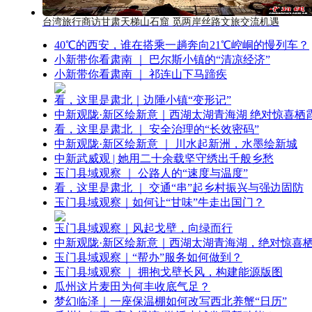
台湾旅行商访甘肃天梯山石窟 觅两岸丝路文旅交流机遇
40℃的西安，谁在搭乘一趟奔向21℃崆峒的慢列车？
小新带你看肃南 ｜ 巴尔斯小镇的“清凉经济”
小新带你看肃南 ｜ 祁连山下马蹄疾
看，这里是肃北｜边陲小镇“变形记”
中新观陇·新区绘新意｜西湖太湖青海湖 绝对惊喜栖
看，这里是肃北 ｜ 安全治理的“长效密码”
中新观陇·新区绘新意 ｜ 川水起新洲，水墨绘新城
中新武威观 | 她用二十余载坚守绣出千般乡愁
玉门县域观察 ｜ 公路人的“速度与温度”
看，这里是肃北 ｜ 交通“串”起乡村振兴与强边固防
玉门县域观察｜如何让“甘味”牛走出国门？
玉门县域观察｜风起戈壁，向绿而行
中新观陇·新区绘新意｜西湖太湖青海湖，绝对惊喜
玉门县域观察｜“帮办”服务如何做到？
玉门县域观察 ｜ 拥抱戈壁长风，构建能源版图
瓜州这片麦田为何丰收底气足？
梦幻临泽｜一座保温棚如何改写西北养蟹“日历”