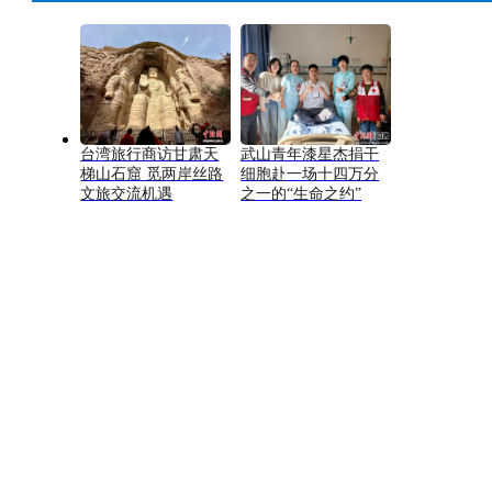
台湾旅行商访甘肃天
武山青年漆星杰捐干
梯山石窟 觅两岸丝路
细胞赴一场十四万分
文旅交流机遇
之一的“生命之约”