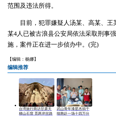
范围及违法所得。
目前，犯罪嫌疑人汤某、高某、王
某4人已被古浪县公安局依法采取刑事
施，案件正在进一步侦办中。(完)
【编辑：杨娜】
编辑推荐
台湾旅行商访甘肃天
武山青年漆星杰捐干
梯山石窟 觅两岸丝路
细胞赴一场十四万分