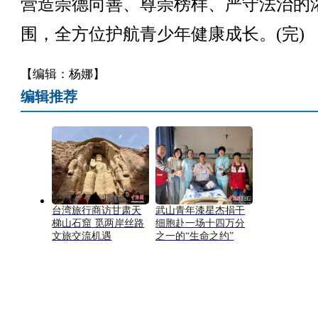
营造崇德向善、尊崇榜样、严守法治的
围，全方位护航青少年健康成长。(完)
【编辑：杨娜】
编辑推荐
台湾旅行商访甘肃天
武山青年漆星杰捐干
梯山石窟 觅两岸丝路
细胞赴一场十四万分
文旅交流机遇
之一的“生命之约”