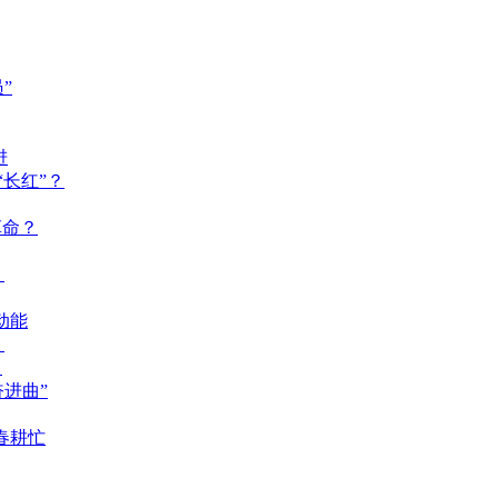
”
进
长红”？
革命？
？
动能
？
？
奋进曲”
春耕忙