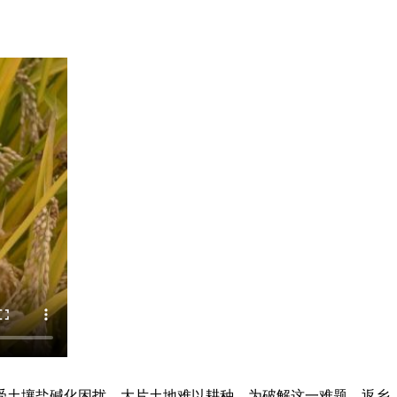
土壤盐碱化困扰，大片土地难以耕种。为破解这一难题，返乡