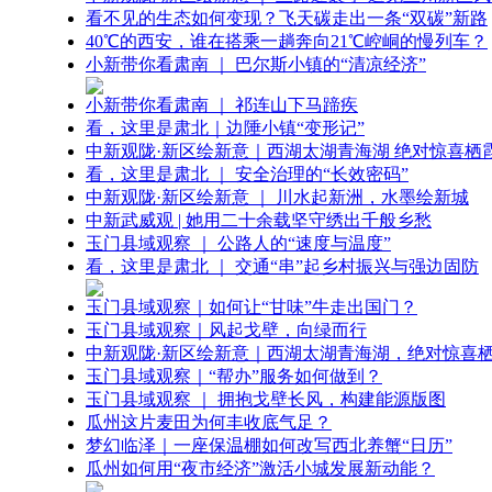
看不见的生态如何变现？飞天碳走出一条“双碳”新路
40℃的西安，谁在搭乘一趟奔向21℃崆峒的慢列车？
小新带你看肃南 ｜ 巴尔斯小镇的“清凉经济”
小新带你看肃南 ｜ 祁连山下马蹄疾
看，这里是肃北｜边陲小镇“变形记”
中新观陇·新区绘新意｜西湖太湖青海湖 绝对惊喜栖
看，这里是肃北 ｜ 安全治理的“长效密码”
中新观陇·新区绘新意 ｜ 川水起新洲，水墨绘新城
中新武威观 | 她用二十余载坚守绣出千般乡愁
玉门县域观察 ｜ 公路人的“速度与温度”
看，这里是肃北 ｜ 交通“串”起乡村振兴与强边固防
玉门县域观察｜如何让“甘味”牛走出国门？
玉门县域观察｜风起戈壁，向绿而行
中新观陇·新区绘新意｜西湖太湖青海湖，绝对惊喜
玉门县域观察｜“帮办”服务如何做到？
玉门县域观察 ｜ 拥抱戈壁长风，构建能源版图
瓜州这片麦田为何丰收底气足？
梦幻临泽｜一座保温棚如何改写西北养蟹“日历”
瓜州如何用“夜市经济”激活小城发展新动能？