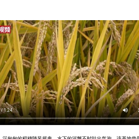
沉甸甸的稻穗随风摇曳，水下的河蟹不时吐出气泡。该基地曾受