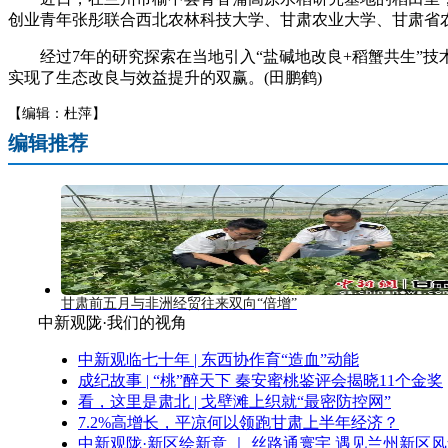
创业青年张彤联合西北农林科技大学、甘肃农业大学、甘肃省
经过7年的研究探索在当地引入“盐碱地改良+稻蟹共生”技
实现了生态改良与效益提升的双赢。(田鹏鹤)
【编辑：杜萍】
编辑推荐
甘肃前五月与非洲经贸往来双向“倍增”
中新观陇·我们的视角
中新观临七十年 | 东西协作育“造血”动能
成纪故事 | “桃”醉天下 秦安蜜桃鉴评会揭晓11个金奖
看，这里是肃北 | 戈壁滩上织就“最密防控网”
7.2%高增长，平凉何以领跑甘肃上半年经济？
中新观陇·新区绘新意 ｜ 丝路通寰宇 遇见兰州新区