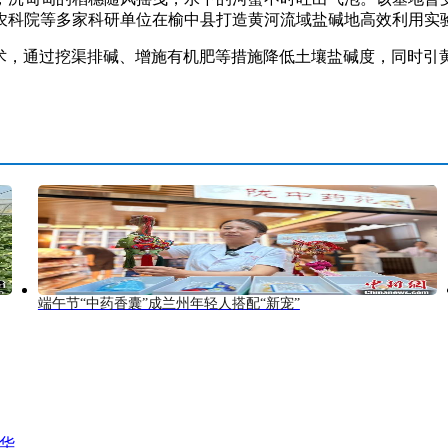
农科院等多家科研单位在榆中县打造黄河流域盐碱地高效利用实
术，通过挖渠排碱、增施有机肥等措施降低土壤盐碱度，同时引
端午节“中药香囊”成兰州年轻人搭配“新宠”
风华