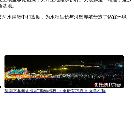
验基地。
黄河水灌溉中和盐度，为水稻生长与河蟹养殖营造了适宜环境，
陇南文县向企业家“抛橄榄枝”：承诺有求必应 无事不扰