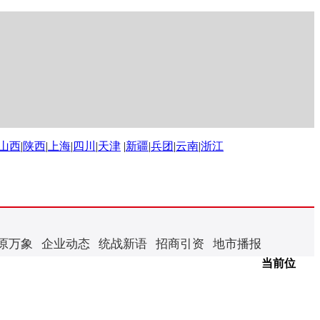
山西
|
陕西
|
上海
|
四川
|
天津
|
新疆
|
兵团
|
云南
|
浙江
原万象
企业动态
统战新语
招商引资
地市播报
当前位