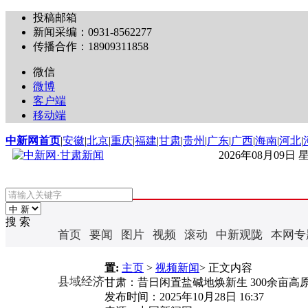
投稿邮箱
新闻采编：0931-8562277
传播合作：18909311858
微信
微博
客户端
移动端
中新网首页
|
安徽
|
北京
|
重庆
|
福建
|
甘肃
|
贵州
|
广东
|
广西
|
海南
|
河北
|
2026年08月09日
搜 索
首页
要闻
图片
视频
滚动
中新观陇
本网专
置:
主页
>
视频新闻
> 正文内容
县域经济
甘肃：昔日闲置盐碱地焕新生 300余亩高
发布时间：
2025年10月28日 16:37