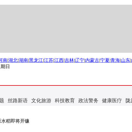
河南
|
湖北
|
湖南
|
黑龙江
|
江苏
|
江西
|
吉林
|
辽宁
|
内蒙古
|
宁夏
|
青海
|
山东
|
 星期日
题
丝路新语
文化旅游
科技教育
政法警务
健康医疗
陇
原水稻即将开镰