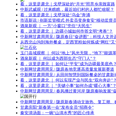
看，这里是肃北｜戈壁深处的“月光”照亮乡亲致富路
中新武威观 | 过来瞧瞧，最近咱们村的人都忙啥呢？
看，这里是肃北｜戈壁深处“乌金”奔涌
市语新说 | 创新监管模式 外卖员变身食安“移动监督员
酒泉新观 ｜ 一方“小窗口”兜住“大民生”
看，这里是肃北 ｜ 边疆小城如何作答文明“考卷”？
中新网甘肃周周见 | 陇原春日“奋进图”：科技人文并
从西北山沟到海外餐桌，定西宽粉如何炼成“网红”又“
玉门县域观察 ｜ 何以“地上”风光无限，“地下”能源
酒泉新观 ｜ 何以成为西部生态“守门人”？
看，这里是肃北 ｜ 如何让“平安”成为边疆最美底色
中新网甘肃周周见 | 陇原各地竞逐高质量发展新赛道
中新网甘肃周周见 | 从田间智慧到国际餐桌的甘肃新
看，这里是肃北 ｜ 何以实现产业与民生“双向奔赴”
看，这里是肃北 ｜ “关键小事”如何办成“暖心大事”
中新网甘肃周周见 | 春风拂过黄河岸 陇原奏响发展“
中新网甘肃周周见 | 陇原新春涌动文旅热、复工潮、
甘肃庆阳“新春第一会”发布全员“招商令”
秦安清汤面：一碗“山清水秀”的匠心传承