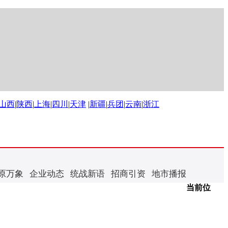
山西
|
陕西
|
上海
|
四川
|
天津
|
新疆
|
兵团
|
云南
|
浙江
原万象
企业动态
统战新语
招商引资
地市播报
当前位