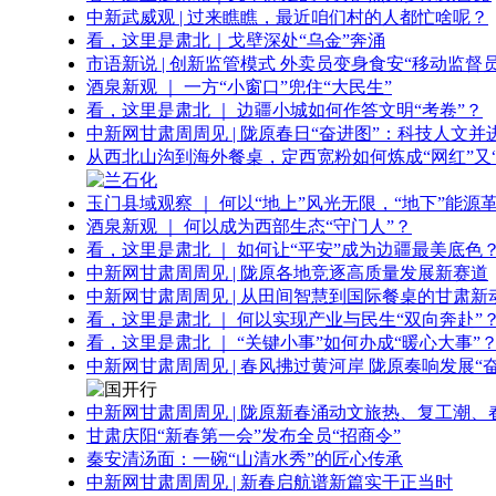
中新武威观 | 过来瞧瞧，最近咱们村的人都忙啥呢？
看，这里是肃北｜戈壁深处“乌金”奔涌
市语新说 | 创新监管模式 外卖员变身食安“移动监督员
酒泉新观 ｜ 一方“小窗口”兜住“大民生”
看，这里是肃北 ｜ 边疆小城如何作答文明“考卷”？
中新网甘肃周周见 | 陇原春日“奋进图”：科技人文并
从西北山沟到海外餐桌，定西宽粉如何炼成“网红”又“
玉门县域观察 ｜ 何以“地上”风光无限，“地下”能源
酒泉新观 ｜ 何以成为西部生态“守门人”？
看，这里是肃北 ｜ 如何让“平安”成为边疆最美底色
中新网甘肃周周见 | 陇原各地竞逐高质量发展新赛道
中新网甘肃周周见 | 从田间智慧到国际餐桌的甘肃新
看，这里是肃北 ｜ 何以实现产业与民生“双向奔赴”
看，这里是肃北 ｜ “关键小事”如何办成“暖心大事”
中新网甘肃周周见 | 春风拂过黄河岸 陇原奏响发展“
中新网甘肃周周见 | 陇原新春涌动文旅热、复工潮、
甘肃庆阳“新春第一会”发布全员“招商令”
秦安清汤面：一碗“山清水秀”的匠心传承
中新网甘肃周周见 | 新春启航谱新篇实干正当时