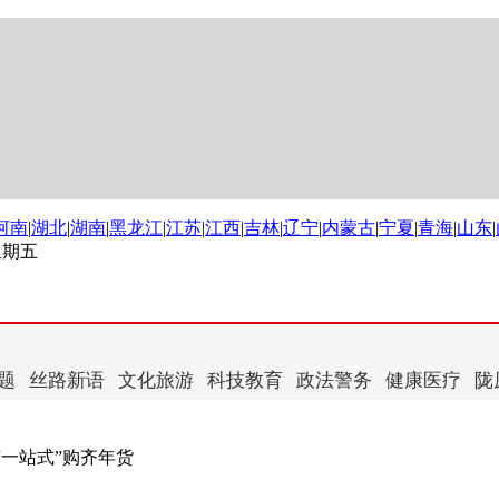
河南
|
湖北
|
湖南
|
黑龙江
|
江苏
|
江西
|
吉林
|
辽宁
|
内蒙古
|
宁夏
|
青海
|
山东
|
 星期五
题
丝路新语
文化旅游
科技教育
政法警务
健康医疗
陇
“一站式”购齐年货