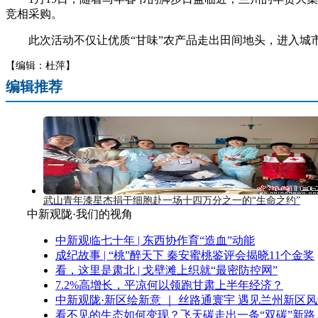
竞相采购。
此次活动不仅让优质“甘味”农产品走出田间地头，进入城市商
【编辑：杜萍】
编辑推荐
武山青年漆星杰捐干细胞赴一场十四万分之一的“生命之约”
中新观陇·我们的视角
中新观临七十年 | 东西协作育“造血”动能
成纪故事 | “桃”醉天下 秦安蜜桃鉴评会揭晓11个金奖
看，这里是肃北 | 戈壁滩上织就“最密防控网”
7.2%高增长，平凉何以领跑甘肃上半年经济？
中新观陇·新区绘新意 ｜ 丝路通寰宇 遇见兰州新区
看不见的生态如何变现？飞天碳走出一条“双碳”新路