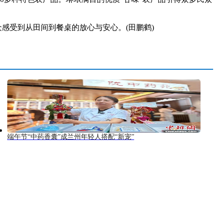
感受到从田间到餐桌的放心与安心。(田鹏鹤)
端午节“中药香囊”成兰州年轻人搭配“新宠”