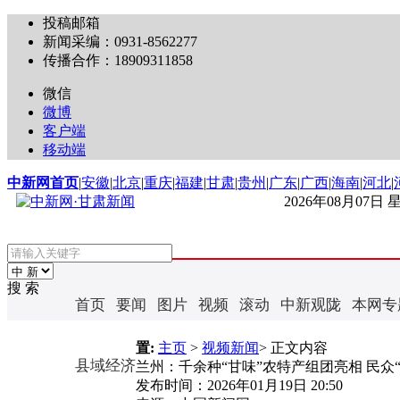
投稿邮箱
新闻采编：0931-8562277
传播合作：18909311858
微信
微博
客户端
移动端
中新网首页
|
安徽
|
北京
|
重庆
|
福建
|
甘肃
|
贵州
|
广东
|
广西
|
海南
|
河北
|
2026年08月07日
搜 索
首页
要闻
图片
视频
滚动
中新观陇
本网专
置:
主页
>
视频新闻
> 正文内容
县域经济
兰州：千余种“甘味”农特产组团亮相 民众
发布时间：
2026年01月19日 20:50