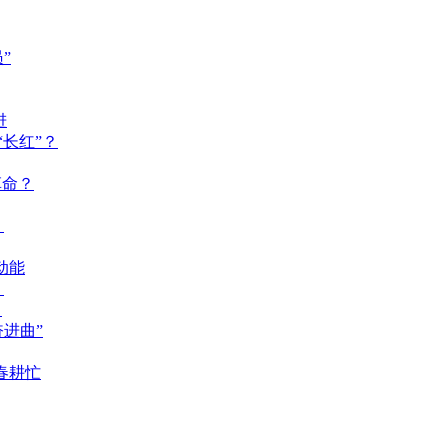
”
进
长红”？
革命？
？
动能
？
？
奋进曲”
春耕忙