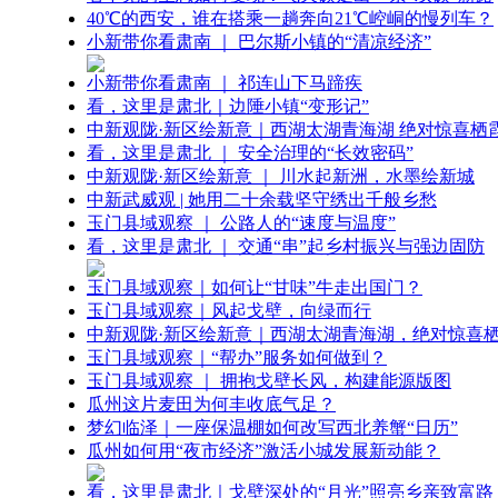
40℃的西安，谁在搭乘一趟奔向21℃崆峒的慢列车？
小新带你看肃南 ｜ 巴尔斯小镇的“清凉经济”
小新带你看肃南 ｜ 祁连山下马蹄疾
看，这里是肃北｜边陲小镇“变形记”
中新观陇·新区绘新意｜西湖太湖青海湖 绝对惊喜栖
看，这里是肃北 ｜ 安全治理的“长效密码”
中新观陇·新区绘新意 ｜ 川水起新洲，水墨绘新城
中新武威观 | 她用二十余载坚守绣出千般乡愁
玉门县域观察 ｜ 公路人的“速度与温度”
看，这里是肃北 ｜ 交通“串”起乡村振兴与强边固防
玉门县域观察｜如何让“甘味”牛走出国门？
玉门县域观察｜风起戈壁，向绿而行
中新观陇·新区绘新意｜西湖太湖青海湖，绝对惊喜
玉门县域观察｜“帮办”服务如何做到？
玉门县域观察 ｜ 拥抱戈壁长风，构建能源版图
瓜州这片麦田为何丰收底气足？
梦幻临泽｜一座保温棚如何改写西北养蟹“日历”
瓜州如何用“夜市经济”激活小城发展新动能？
看，这里是肃北｜戈壁深处的“月光”照亮乡亲致富路