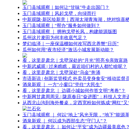
玉门县域观察｜如何让“甘味”牛走出国门？
玉门县域观察｜风起戈壁，向绿而行
中新观陇·新区绘新意｜西湖太湖青海湖，绝对惊喜
玉门县域观察｜“帮办”服务如何做到？
玉门县域观察 ｜ 拥抱戈壁长风，构建能源版图
瓜州这片麦田为何丰收底气足？
梦幻临泽｜一座保温棚如何改写西北养蟹“日历”
瓜州如何用“夜市经济”激活小城发展新动能？
看，这里是肃北｜戈壁深处的“月光”照亮乡亲致富路
中新武威观 | 过来瞧瞧，最近咱们村的人都忙啥呢？
看，这里是肃北｜戈壁深处“乌金”奔涌
市语新说 | 创新监管模式 外卖员变身食安“移动监督员
酒泉新观 ｜ 一方“小窗口”兜住“大民生”
看，这里是肃北 ｜ 边疆小城如何作答文明“考卷”？
中新网甘肃周周见 | 陇原春日“奋进图”：科技人文并
从西北山沟到海外餐桌，定西宽粉如何炼成“网红”又“
玉门县域观察 ｜ 何以“地上”风光无限，“地下”能源
酒泉新观 ｜ 何以成为西部生态“守门人”？
看，这里是肃北 ｜ 如何让“平安”成为边疆最美底色