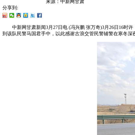
来源：
中新网甘肃
分享到:
中新网甘肃新闻3月27日电 (冯兴鹏 张万奇)3月26日1
到该队民警马国君手中，以此感谢古浪交管民警辅警在寒冬深