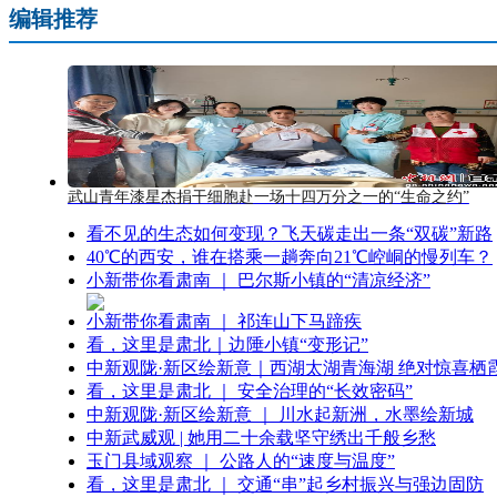
编辑推荐
武山青年漆星杰捐干细胞赴一场十四万分之一的“生命之约”
看不见的生态如何变现？飞天碳走出一条“双碳”新路
40℃的西安，谁在搭乘一趟奔向21℃崆峒的慢列车？
小新带你看肃南 ｜ 巴尔斯小镇的“清凉经济”
小新带你看肃南 ｜ 祁连山下马蹄疾
看，这里是肃北｜边陲小镇“变形记”
中新观陇·新区绘新意｜西湖太湖青海湖 绝对惊喜栖
看，这里是肃北 ｜ 安全治理的“长效密码”
中新观陇·新区绘新意 ｜ 川水起新洲，水墨绘新城
中新武威观 | 她用二十余载坚守绣出千般乡愁
玉门县域观察 ｜ 公路人的“速度与温度”
看，这里是肃北 ｜ 交通“串”起乡村振兴与强边固防