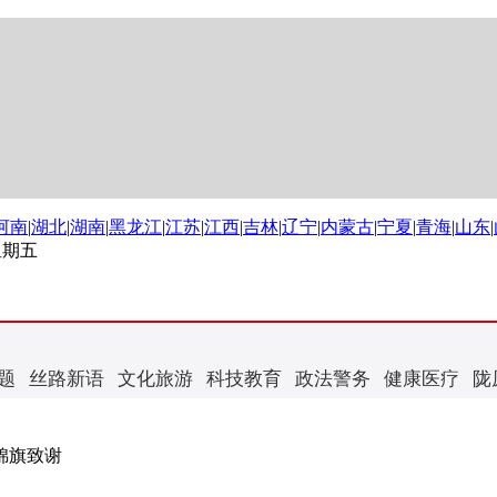
河南
|
湖北
|
湖南
|
黑龙江
|
江苏
|
江西
|
吉林
|
辽宁
|
内蒙古
|
宁夏
|
青海
|
山东
|
 星期五
题
丝路新语
文化旅游
科技教育
政法警务
健康医疗
陇
锦旗致谢