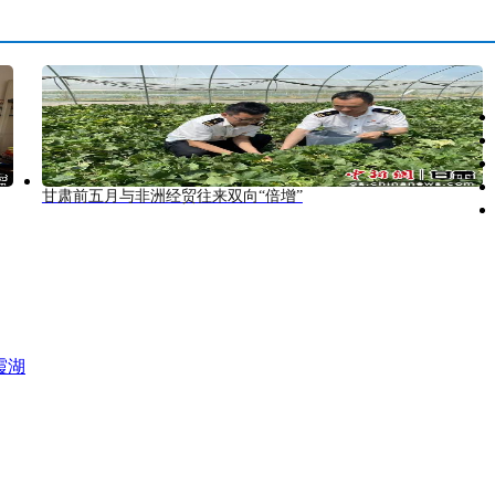
甘肃前五月与非洲经贸往来双向“倍增”
霞湖