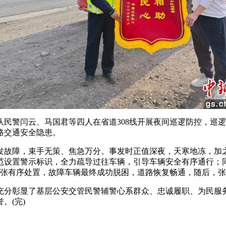
队民警闫云、马国君等四人在省道308线开展夜间巡逻防控，巡逻
路交通安全隐患。
故障，束手无策、焦急万分。事发时正值深夜，天寒地冻，加之
范设置警示标识，全力疏导过往车辆，引导车辆安全有序通行；
紧张有序处置，故障车辆最终成功脱困，道路恢复畅通，随后，
彰显了基层公安交管民警辅警心系群众、忠诚履职、为民服务
。(完)