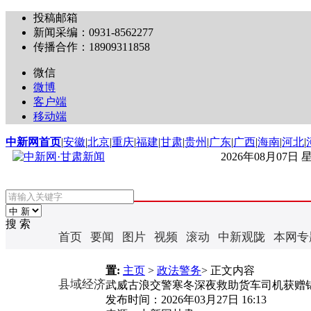
投稿邮箱
新闻采编：0931-8562277
传播合作：18909311858
微信
微博
客户端
移动端
中新网首页
|
安徽
|
北京
|
重庆
|
福建
|
甘肃
|
贵州
|
广东
|
广西
|
海南
|
河北
|
2026年08月07日
搜 索
首页
要闻
图片
视频
滚动
中新观陇
本网专
置:
主页
>
政法警务
> 正文内容
县域经济
武威古浪交警寒冬深夜救助货车司机获赠
发布时间：
2026年03月27日 16:13