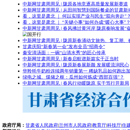
中新网甘肃周周见 | 陇原各地竞逐高质量发展新赛道
中新网甘肃周周见 | 从田间智慧到国际餐桌的甘肃新
看，这里是肃北 ｜ 何以实现产业与民生“双向奔赴”
看，这里是肃北 ｜ “关键小事”如何办成“暖心大事”
中新网甘肃周周见 | 春风拂过黄河岸 陇原奏响发展“
中新网甘肃周周见 | 陇原新春涌动文旅热、复工潮、
甘肃庆阳“新春第一会”发布全员“招商令”
秦安清汤面：一碗“山清水秀”的匠心传承
中新网甘肃周周见 | 新春启航谱新篇实干正当时
中新网甘肃周周见 | 陇原新春展新颜 发展暖流润民心
华羚牦牛奶粉连续两年销量第一 稀缺乳品如何跑出加
绿电之城、煤储之枢：瓜州如何炼成“西部百强”？
中新网甘肃周周见 | 春风行动暖陇原 实干笃行开新局
政府厅局：
甘肃省人民政府
|
兰州市人民政府
|
教育厅
|
科技厅
|
住