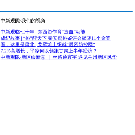
中新观陇·我们的视角
中新观临七十年 | 东西协作育“造血”动能
成纪故事 | “桃”醉天下 秦安蜜桃鉴评会揭晓11个金奖
看，这里是肃北 | 戈壁滩上织就“最密防控网”
7.2%高增长，平凉何以领跑甘肃上半年经济？
中新观陇·新区绘新意 ｜ 丝路通寰宇 遇见兰州新区风华