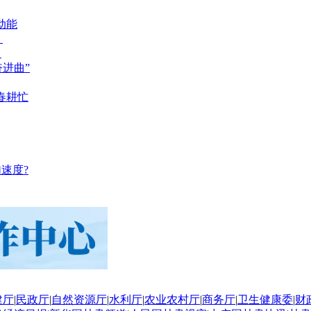
动能
？
？
奋进曲”
春耕忙
速度?
建厅
|
民政厅
|
自然资源厅
|
水利厅
|
农业农村厅
|
商务厅
|
卫生健康委
|
财