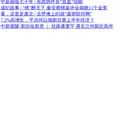
中新观临七十年 | 东西协作育“造血”动能
成纪故事 | “桃”醉天下 秦安蜜桃鉴评会揭晓11个金奖
看，这里是肃北 | 戈壁滩上织就“最密防控网”
7.2%高增长，平凉何以领跑甘肃上半年经济？
中新观陇·新区绘新意 ｜ 丝路通寰宇 遇见兰州新区风华