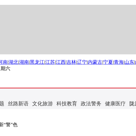
河南
|
湖北
|
湖南
|
黑龙江
|
江苏
|
江西
|
吉林
|
辽宁
|
内蒙古
|
宁夏
|
青海
|
山东
|
 星期六
题
丝路新语
文化旅游
科技教育
政法警务
健康医疗
陇
“警”色