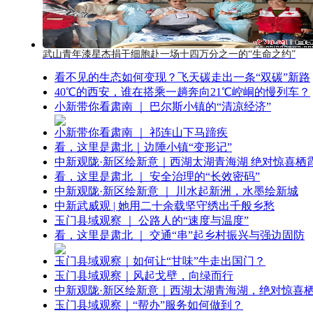
武山青年漆星杰捐干细胞赴一场十四万分之一的“生命之约”
看不见的生态如何变现？飞天碳走出一条“双碳”新路
40℃的西安，谁在搭乘一趟奔向21℃崆峒的慢列车？
小新带你看肃南 ｜ 巴尔斯小镇的“清凉经济”
小新带你看肃南 ｜ 祁连山下马蹄疾
看，这里是肃北｜边陲小镇“变形记”
中新观陇·新区绘新意｜西湖太湖青海湖 绝对惊喜栖
看，这里是肃北 ｜ 安全治理的“长效密码”
中新观陇·新区绘新意 ｜ 川水起新洲，水墨绘新城
中新武威观 | 她用二十余载坚守绣出千般乡愁
玉门县域观察 ｜ 公路人的“速度与温度”
看，这里是肃北 ｜ 交通“串”起乡村振兴与强边固防
玉门县域观察｜如何让“甘味”牛走出国门？
玉门县域观察｜风起戈壁，向绿而行
中新观陇·新区绘新意｜西湖太湖青海湖，绝对惊喜
玉门县域观察｜“帮办”服务如何做到？