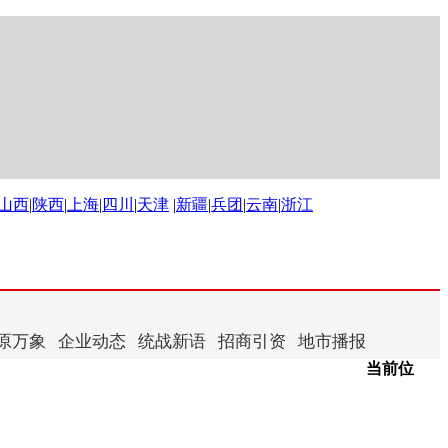
山西
|
陕西
|
上海
|
四川
|
天津
|
新疆
|
兵团
|
云南
|
浙江
原万象
企业动态
统战新语
招商引资
地市播报
当前位