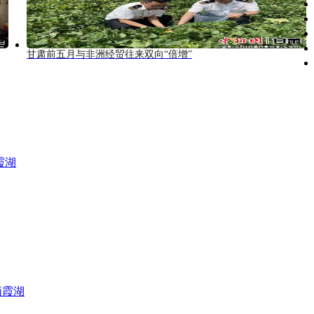
甘肃前五月与非洲经贸往来双向“倍增”
霞湖
栖霞湖