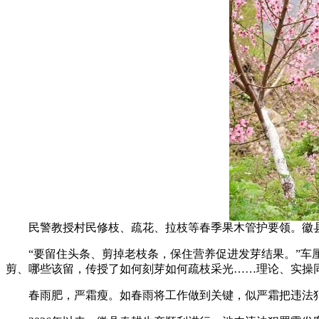
民警教授村民修枝、疏花、拉枝等春季果木管护要领。徽
“要留住头条、剪掉老枝条，保住营养促进发芽结果。”车厘
剪、哪些该留，传授了如何刻芽如何疏枝采光……理论、实操
春雨肥，严霜瘦。如春雨将工作做到关键，似严霜把违法犯