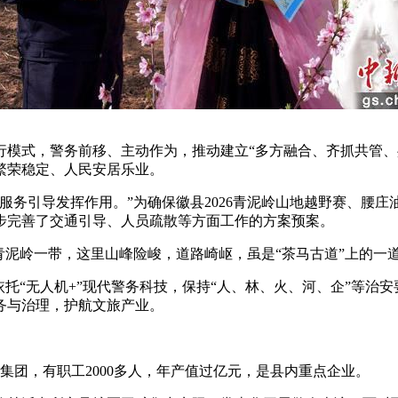
行模式，警务前移、主动作为，推动建立“多方融合、齐抓共管、
繁荣稳定、人民安居乐业。
引导发挥作用。”为确保徽县2026青泥岭山地越野赛、腰庄油
步完善了交通引导、人员疏散等方面工作的方案预案。
泥岭一带，这里山峰险峻，道路崎岖，虽是“茶马古道”上的一
“无人机+”现代警务科技，保持“人、林、火、河、企”等治
务与治理，护航文旅产业。
团，有职工2000多人，年产值过亿元，是县内重点企业。