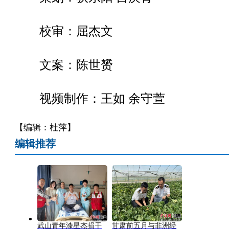
校审：屈杰文
文案：陈世赟
视频制作：王如 余守萱
【编辑：杜萍】
编辑推荐
武山青年漆星杰捐干
甘肃前五月与非洲经