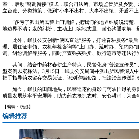
室”，启动“警调衔接”模式，联合司法所、市场监管所及乡贤
立台账、分类施策，做到“小事不出村、大事不出镇、矛盾不上
“多亏了派出所民警上门调解，把我们的地界纠纷说清楚、解
地边界不清引发的纠纷，主动上门实地丈量、耐心沟通劝解，
此外，岷县公安创新“便民直达”服务，打通春耕服务“最后
理、居住证申领、农机年检咨询等“上门办、延时办、预约办”
询、纠纷调解等服务，同时严查强买强卖、欺行霸市等违法行
其间，结合中药材春耕生产特点，民警化身“普法宣传员”，
型案例以案释法。3月15日，岷县公安局闾井派出所民警深入
把手指导药农留存交易凭证、识别诈骗套路，把法治宣传送到
如今，岷县的田间地头，民警巡逻的身影与药农忙碌的身影交
质量发展筑牢平安屏障，助力药农抢抓农时、安心耕种，为全年
【编辑：杨娜】
编辑推荐