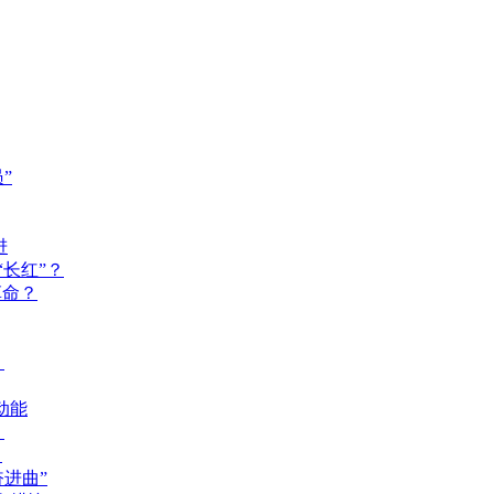
”
进
长红”？
革命？
？
动能
？
？
奋进曲”