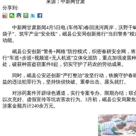
来源：
中新网甘肃
分享到:
中新网甘肃新闻4月5日电 (车伟军)春回洮河两岸，沃野千
袋子”、筑牢产业“安全线”，岷县公安局创新推行“当归警务
动能。
岷县公安创新“警务+网格”防控模式，织密春耕安全网，将警
行“车巡+步巡+视频巡+无人机巡”立体化巡防，重点加强凌晨
处，破获种苗盗窃案件8起，切实守护了药农的劳动成果。
同时，岷县公安还创新“严打整治”攻坚行动，铁腕守护春耕
益的违法犯罪行为，坚持快侦快破、重拳出击、露头就打。
对涉药案件开辟绿色通道，实行专案专办、限期办结；联合
以次充好、虚假宣传等坑农害农行为。3月初，岷县公安局聚
涉案金额共计240余万元。