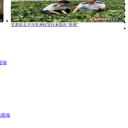
甘肃前五月与非洲经贸往来双向“倍增”
霞湖
栖霞湖