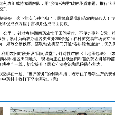
、老药农组成特邀调解队，用“乡情+法理”破解矛盾难题。推行“
交”。
决好，这下能安心种当归了，民警真是我们药农的贴心人！”
最终促成双方握手言和并达成书面协议。
一公里”。针对春耕期间药农忙于田间劳作、不便办事的实际，推
服务，累计为药农办理各类业务280余起；在种苗交易市场设立“
为，规范交易秩序。还联动农机部门开通“春耕绿色通道”，优先
利用农闲时段开设“田间课堂”，针对性讲解《土地承包法》《
中药材种植区田间地头，现场向正在移栽当归种苗的药农讲解种
春耕生产一线，切实提升了民众守法意识和风险防范能力。
织在一起。“当归警务”的创新举措，既守住了春耕生产的安
中药材丰收打下坚实基础。(完)