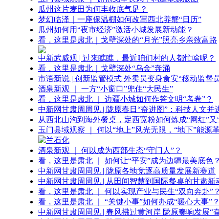
瓜州这片麦田为何丰收底气足？
梦幻临泽｜一座保温棚如何改写西北养蟹“日历”
瓜州如何用“夜市经济”激活小城发展新动能？
看，这里是肃北｜戈壁深处的“月光”照亮乡亲致富路
中新武威观 | 过来瞧瞧，最近咱们村的人都忙啥呢？
看，这里是肃北｜戈壁深处“乌金”奔涌
市语新说 | 创新监管模式 外卖员变身食安“移动监督员
酒泉新观 ｜ 一方“小窗口”兜住“大民生”
看，这里是肃北 ｜ 边疆小城如何作答文明“考卷”？
中新网甘肃周周见 | 陇原春日“奋进图”：科技人文并
从西北山沟到海外餐桌，定西宽粉如何炼成“网红”又“
玉门县域观察 ｜ 何以“地上”风光无限，“地下”能源
酒泉新观 ｜ 何以成为西部生态“守门人”？
看，这里是肃北 ｜ 如何让“平安”成为边疆最美底色
中新网甘肃周周见 | 陇原各地竞逐高质量发展新赛道
中新网甘肃周周见 | 从田间智慧到国际餐桌的甘肃新
看，这里是肃北 ｜ 何以实现产业与民生“双向奔赴”
看，这里是肃北 ｜ “关键小事”如何办成“暖心大事”
中新网甘肃周周见 | 春风拂过黄河岸 陇原奏响发展“