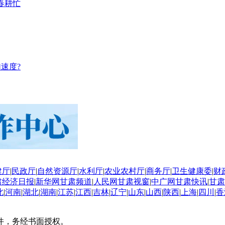
春耕忙
速度?
建厅
|
民政厅
|
自然资源厅
|
水利厅
|
农业农村厅
|
商务厅
|
卫生健康委
|
财
肃经济日报
|
新华网甘肃频道
|
人民网甘肃视窗
|
中广网甘肃快讯
|
甘肃
北
|
河南
|
湖北
|
湖南
|
江苏
|
江西
|
吉林
|
辽宁
|
山东
|
山西
|
陕西
|
上海
|
四川
|
香
件，务经书面授权。