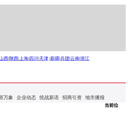
山西
|
陕西
|
上海
|
四川
|
天津
|
新疆
|
兵团
|
云南
|
浙江
原万象
企业动态
统战新语
招商引资
地市播报
当前位