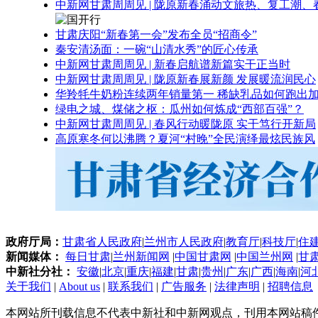
中新网甘肃周周见 | 陇原新春涌动文旅热、复工潮、
甘肃庆阳“新春第一会”发布全员“招商令”
秦安清汤面：一碗“山清水秀”的匠心传承
中新网甘肃周周见 | 新春启航谱新篇实干正当时
中新网甘肃周周见 | 陇原新春展新颜 发展暖流润民心
华羚牦牛奶粉连续两年销量第一 稀缺乳品如何跑出加
绿电之城、煤储之枢：瓜州如何炼成“西部百强”？
中新网甘肃周周见 | 春风行动暖陇原 实干笃行开新局
高原寒冬何以沸腾？夏河“村晚”全民演绎最炫民族风
政府厅局：
甘肃省人民政府
|
兰州市人民政府
|
教育厅
|
科技厅
|
住
新闻媒体：
每日甘肃
|
兰州新闻网
|
中国甘肃网
|
中国兰州网
|
甘
中新社分社：
安徽
|
北京
|
重庆
|
福建
|
甘肃
|
贵州
|
广东
|
广西
|
海南
|
河
关于我们
|
About us
|
联系我们
|
广告服务
|
法律声明
|
招聘信息
本网站所刊载信息不代表中新社和中新网观点，刊用本网站稿