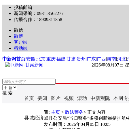
投稿邮箱
新闻采编：0931-8562277
传播合作：18909311858
微信
微博
客户端
移动端
中新网首页
|
安徽
|
北京
|
重庆
|
福建
|
甘肃
|
贵州
|
广东
|
广西
|
海南
|
河北
|
2026年08月07日
搜 索
首页
要闻
图片
视频
滚动
中新观陇
本网专
置:
主页
>
政法警务
> 正文内容
县域经济
岷县公安局“当归警务”多项创新举措护航
发布时间：
2026年04月05日 10:05