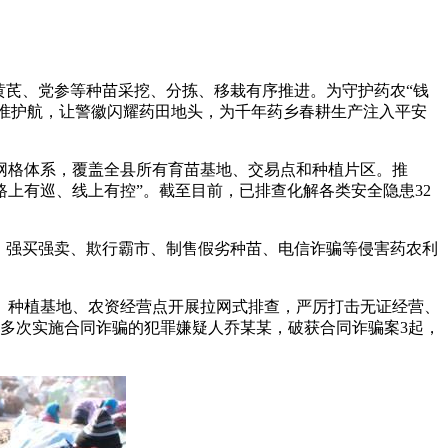
黄芪、党参等种苗采挖、分拣、移栽有序推进。为守护药农“钱
精准护航，让警徽闪耀药田地头，为千年药乡春耕生产注入平安
的网格体系，覆盖全县所有育苗基地、交易点和种植片区。推
路上有巡、线上有控”。截至目前，已排查化解各类安全隐患32
、强买强卖、欺行霸市、制售假劣种苗、电信诈骗等侵害药农利
种植基地、农资经营点开展拉网式排查，严厉打击无证经营、
多次实施合同诈骗的犯罪嫌疑人乔某某，破获合同诈骗案3起，