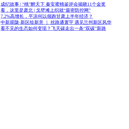
成纪故事 | “桃”醉天下 秦安蜜桃鉴评会揭晓11个金奖
看，这里是肃北 | 戈壁滩上织就“最密防控网”
7.2%高增长，平凉何以领跑甘肃上半年经济？
中新观陇·新区绘新意 ｜ 丝路通寰宇 遇见兰州新区风华
看不见的生态如何变现？飞天碳走出一条“双碳”新路