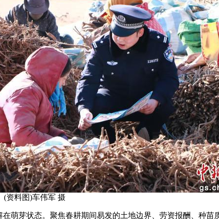
资料图)车伟军 摄
在萌芽状态。聚焦春耕期间易发的土地边界、劳资报酬、种苗质