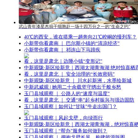
武山青年漆星杰捐干细胞赴一场十四万分之一的“生命之约”
40℃的西安，谁在搭乘一趟奔向21℃崆峒的慢列车？
小新带你看肃南 ｜ 巴尔斯小镇的“清凉经济”
小新带你看肃南 ｜ 祁连山下马蹄疾
看，这里是肃北｜边陲小镇“变形记”
中新观陇·新区绘新意｜西湖太湖青海湖 绝对惊喜栖
看，这里是肃北 ｜ 安全治理的“长效密码”
中新观陇·新区绘新意 ｜ 川水起新洲，水墨绘新城
中新武威观 | 她用二十余载坚守绣出千般乡愁
玉门县域观察 ｜ 公路人的“速度与温度”
看，这里是肃北 ｜ 交通“串”起乡村振兴与强边固防
玉门县域观察｜如何让“甘味”牛走出国门？
玉门县域观察｜风起戈壁，向绿而行
中新观陇·新区绘新意｜西湖太湖青海湖，绝对惊喜
玉门县域观察｜“帮办”服务如何做到？
玉门县域观察 ｜ 拥抱戈壁长风，构建能源版图