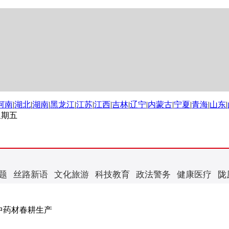
河南
|
湖北
|
湖南
|
黑龙江
|
江苏
|
江西
|
吉林
|
辽宁
|
内蒙古
|
宁夏
|
青海
|
山东
|
 星期五
题
丝路新语
文化旅游
科技教育
政法警务
健康医疗
陇
中药材春耕生产