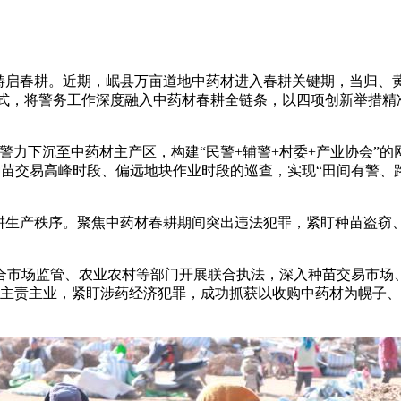
畴启春耕。近期，岷县万亩道地中药材进入春耕关键期，当归、
”模式，将警务工作深度融入中药材春耕全链条，以四项创新举措
力下沉至中药材主产区，构建“民警+辅警+村委+产业协会”
种苗交易高峰时段、偏远地块作业时段的巡查，实现“田间有警、
生产秩序。聚焦中药材春耕期间突出违法犯罪，紧盯种苗盗窃
市场监管、农业农村等部门开展联合执法，深入种苗交易市场、
焦主责主业，紧盯涉药经济犯罪，成功抓获以收购中药材为幌子、