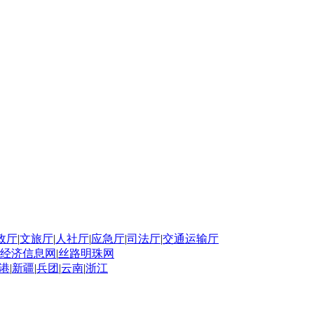
政厅
|
文旅厅
|
人社厅
|
应急厅
|
司法厅
|
交通运输厅
经济信息网
|
丝路明珠网
港
|
新疆
|
兵团
|
云南
|
浙江