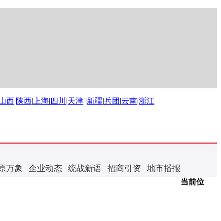
山西
|
陕西
|
上海
|
四川
|
天津
|
新疆
|
兵团
|
云南
|
浙江
原万象
企业动态
统战新语
招商引资
地市播报
当前位