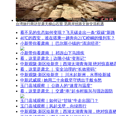
台湾旅行商访甘肃天梯山石窟 觅两岸丝路文旅交流机遇
看不见的生态如何变现？飞天碳走出一条“双碳”新路
40℃的西安，谁在搭乘一趟奔向21℃崆峒的慢列车？
小新带你看肃南 ｜ 巴尔斯小镇的“清凉经济”
小新带你看肃南 ｜ 祁连山下马蹄疾
看，这里是肃北｜边陲小镇“变形记”
中新观陇·新区绘新意｜西湖太湖青海湖 绝对惊喜栖
看，这里是肃北 ｜ 安全治理的“长效密码”
中新观陇·新区绘新意 ｜ 川水起新洲，水墨绘新城
中新武威观 | 她用二十余载坚守绣出千般乡愁
玉门县域观察 ｜ 公路人的“速度与温度”
看，这里是肃北 ｜ 交通“串”起乡村振兴与强边固防
玉门县域观察｜如何让“甘味”牛走出国门？
玉门县域观察｜风起戈壁，向绿而行
中新观陇·新区绘新意｜西湖太湖青海湖，绝对惊喜