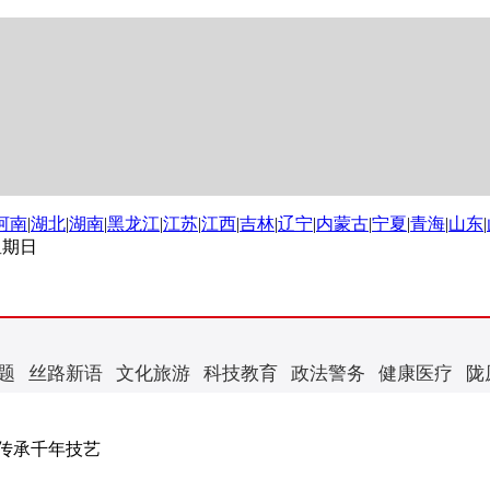
河南
|
湖北
|
湖南
|
黑龙江
|
江苏
|
江西
|
吉林
|
辽宁
|
内蒙古
|
宁夏
|
青海
|
山东
|
 星期日
题
丝路新语
文化旅游
科技教育
政法警务
健康医疗
陇
传承千年技艺