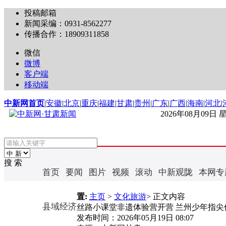
投稿邮箱
新闻采编：0931-8562277
传播合作：18909311858
微信
微博
客户端
移动端
中新网首页
|
安徽
|
北京
|
重庆
|
福建
|
甘肃
|
贵州
|
广东
|
广西
|
海南
|
河北
|
2026年08月09日
搜 索
首页
要闻
图片
视频
滚动
中新观陇
本网专
置:
主页
>
文化旅游
> 正文内容
县域经济
丝路小课堂非遗体验营开营 兰州少年指尖
发布时间：
2026年05月19日 08:07