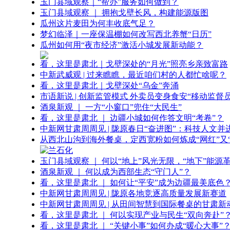
玉门县域观察｜“帮办”服务如何做到？
玉门县域观察 ｜ 拥抱戈壁长风，构建能源版图
瓜州这片麦田为何丰收底气足？
梦幻临泽｜一座保温棚如何改写西北养蟹“日历”
瓜州如何用“夜市经济”激活小城发展新动能？
看，这里是肃北｜戈壁深处的“月光”照亮乡亲致富路
中新武威观 | 过来瞧瞧，最近咱们村的人都忙啥呢？
看，这里是肃北｜戈壁深处“乌金”奔涌
市语新说 | 创新监管模式 外卖员变身食安“移动监督员
酒泉新观 ｜ 一方“小窗口”兜住“大民生”
看，这里是肃北 ｜ 边疆小城如何作答文明“考卷”？
中新网甘肃周周见 | 陇原春日“奋进图”：科技人文并
从西北山沟到海外餐桌，定西宽粉如何炼成“网红”又“
玉门县域观察 ｜ 何以“地上”风光无限，“地下”能源
酒泉新观 ｜ 何以成为西部生态“守门人”？
看，这里是肃北 ｜ 如何让“平安”成为边疆最美底色
中新网甘肃周周见 | 陇原各地竞逐高质量发展新赛道
中新网甘肃周周见 | 从田间智慧到国际餐桌的甘肃新
看，这里是肃北 ｜ 何以实现产业与民生“双向奔赴”
看，这里是肃北 ｜ “关键小事”如何办成“暖心大事”