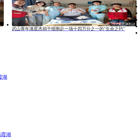
武山青年漆星杰捐干细胞赴一场十四万分之一的“生命之约”
霞湖
栖霞湖