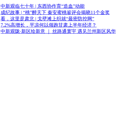
中新观临七十年 | 东西协作育“造血”动能
成纪故事 | “桃”醉天下 秦安蜜桃鉴评会揭晓11个金奖
看，这里是肃北 | 戈壁滩上织就“最密防控网”
7.2%高增长，平凉何以领跑甘肃上半年经济？
中新观陇·新区绘新意 ｜ 丝路通寰宇 遇见兰州新区风华