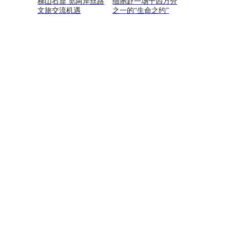
梯山石窟 觅两岸丝路
细胞赴一场十四万分
文旅交流机遇
之一的“生命之约”