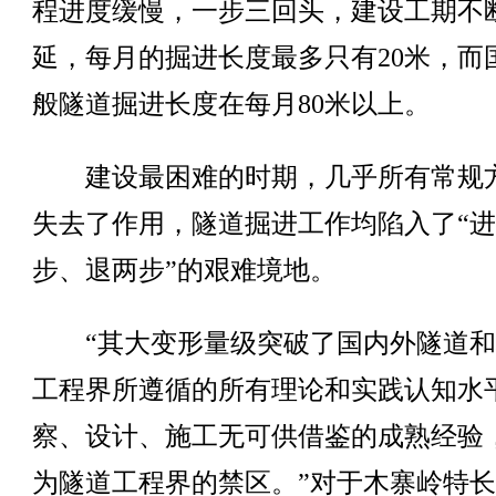
程进度缓慢，一步三回头，建设工期不
延，每月的掘进长度最多只有20米，而
般隧道掘进长度在每月80米以上。
建设最困难的时期，几乎所有常规
失去了作用，隧道掘进工作均陷入了“
步、退两步”的艰难境地。
“其大变形量级突破了国内外隧道和
工程界所遵循的所有理论和实践认知水
察、设计、施工无可供借鉴的成熟经验
为隧道工程界的禁区。”对于木寨岭特