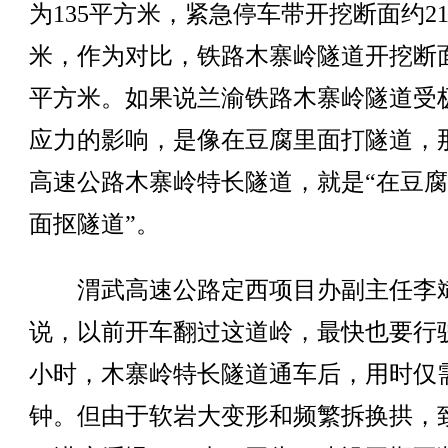
为135平方米，紧急停车带开挖断面约21
米，作为对比，铁路木寨岭隧道开挖断面
平方米。如果说兰渝铁路木寨岭隧道受
应力的影响，是像在豆腐里面打隧道，
高速公路木寨岭特长隧道，就是“在豆
面抠隧道”。
渭武高速公路定西项目办副主任李
说，以前开车翻过这道岭，最快也要行
小时，木寨岭特长隧道通车后，用时仅需
钟。但由于软岩大变形和频繁拆换拱，