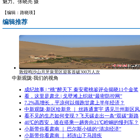
魅力。张晓亮 摄
【编辑：路晓瑛】
编辑推荐
敦煌鸣沙山月牙泉景区迎客首破300万人次
中新观陇·我们的视角
成纪故事 | “桃”醉天下 秦安蜜桃鉴评会揭晓11个金奖
看，这里是肃北 | 戈壁滩上织就“最密防控网”
7.2%高增长，平凉何以领跑甘肃上半年经济？
中新观陇·新区绘新意 ｜ 丝路通寰宇 遇见兰州新区
看不见的生态如何变现？飞天碳走出一条“双碳”新路
40℃的西安，谁在搭乘一趟奔向21℃崆峒的慢列车？
小新带你看肃南 ｜ 巴尔斯小镇的“清凉经济”
小新带你看肃南 ｜ 祁连山下马蹄疾