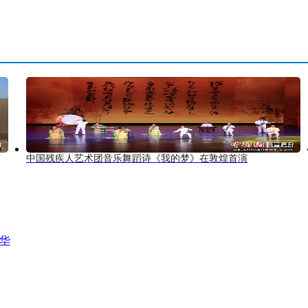
中国残疾人艺术团音乐舞蹈诗《我的梦》在敦煌首演
风华