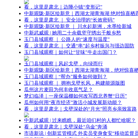
看，这里是肃北｜边陲小镇“变形记”
中新观陇·新区绘新意｜西湖太湖青海湖 绝对惊喜栖
看，这里是肃北 ｜ 安全治理的“长效密码”
中新观陇·新区绘新意 ｜ 川水起新洲，水墨绘新城
中新武威观 | 她用二十余载坚守绣出千般乡愁
玉门县域观察 ｜ 公路人的“速度与温度”
看，这里是肃北 ｜ 交通“串”起乡村振兴与强边固防
玉门县域观察｜如何让“甘味”牛走出国门？
玉门县域观察｜风起戈壁，向绿而行
中新观陇·新区绘新意｜西湖太湖青海湖，绝对惊喜
玉门县域观察｜“帮办”服务如何做到？
玉门县域观察 ｜ 拥抱戈壁长风，构建能源版图
瓜州这片麦田为何丰收底气足？
梦幻临泽｜一座保温棚如何改写西北养蟹“日历”
瓜州如何用“夜市经济”激活小城发展新动能？
看，这里是肃北｜戈壁深处的“月光”照亮乡亲致富路
中新武威观 | 过来瞧瞧，最近咱们村的人都忙啥呢？
看，这里是肃北｜戈壁深处“乌金”奔涌
市语新说 | 创新监管模式 外卖员变身食安“移动监督员