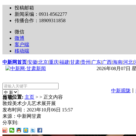
投稿邮箱
新闻采编：0931-8562277
传播合作：18909311858
微信
微博
客户端
移动端
中新网首页
|
安徽
|
北京
|
重庆
|
福建
|
甘肃
|
贵州
|
广东
|
广西
|
海南
|
河北
|
2026年08月07日
中新观陇
丨
当前位置:
主页
> > 正文内容
搜 索
敦煌美术少儿艺术展开展
发布时间：
2023年10月06日 15:57
来源：
中新网甘肃
分享到: