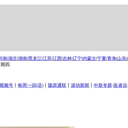
河南
|
湖北
|
湖南
|
黑龙江
|
江苏
|
江西
|
吉林
|
辽宁
|
内蒙古
|
宁夏
|
青海
|
山东
|
 星期四
视频号
丨
每周一词(语)
丨
陇原通联
丨
滚动新闻
丨
中新专题
·
医者说