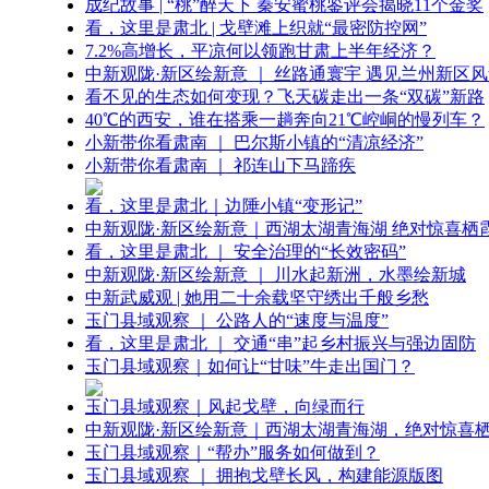
成纪故事 | “桃”醉天下 秦安蜜桃鉴评会揭晓11个金奖
看，这里是肃北 | 戈壁滩上织就“最密防控网”
7.2%高增长，平凉何以领跑甘肃上半年经济？
中新观陇·新区绘新意 ｜ 丝路通寰宇 遇见兰州新区
看不见的生态如何变现？飞天碳走出一条“双碳”新路
40℃的西安，谁在搭乘一趟奔向21℃崆峒的慢列车？
小新带你看肃南 ｜ 巴尔斯小镇的“清凉经济”
小新带你看肃南 ｜ 祁连山下马蹄疾
看，这里是肃北｜边陲小镇“变形记”
中新观陇·新区绘新意｜西湖太湖青海湖 绝对惊喜栖
看，这里是肃北 ｜ 安全治理的“长效密码”
中新观陇·新区绘新意 ｜ 川水起新洲，水墨绘新城
中新武威观 | 她用二十余载坚守绣出千般乡愁
玉门县域观察 ｜ 公路人的“速度与温度”
看，这里是肃北 ｜ 交通“串”起乡村振兴与强边固防
玉门县域观察｜如何让“甘味”牛走出国门？
玉门县域观察｜风起戈壁，向绿而行
中新观陇·新区绘新意｜西湖太湖青海湖，绝对惊喜
玉门县域观察｜“帮办”服务如何做到？
玉门县域观察 ｜ 拥抱戈壁长风，构建能源版图