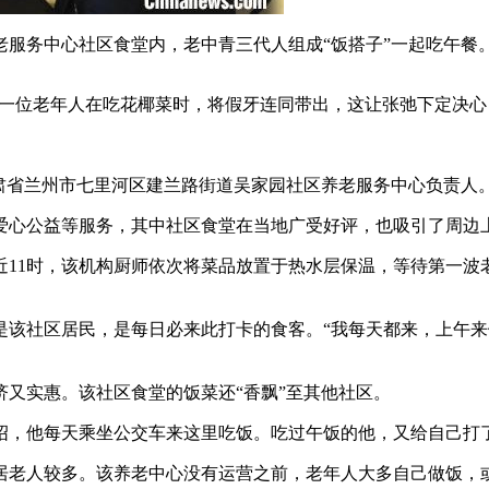
服务中心社区食堂内，老中青三代人组成“饭搭子”一起吃午餐。
，当一位老年人在吃花椰菜时，将假牙连同带出，这让张弛下定决
甘肃省兰州市七里河区建兰路街道吴家园社区养老服务中心负责人
公益等服务，其中社区食堂在当地广受好评，也吸引了周边上班
时，该机构厨师依次将菜品放置于热水层保温，等待第一波老年就
是该社区居民，是每日必来此打卡的食客。“我每天都来，上午
实惠。该社区食堂的饭菜还“香飘”至其他社区。
，他每天乘坐公交车来这里吃饭。吃过午饭的他，又给自己打
老人较多。该养老中心没有运营之前，老年人大多自己做饭，或