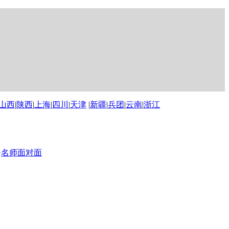
山西
|
陕西
|
上海
|
四川
|
天津
|
新疆
|
兵团
|
云南
|
浙江
·
名师面对面