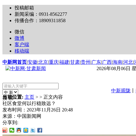
投稿邮箱
新闻采编：0931-8562277
传播合作：18909311858
微信
微博
客户端
移动端
中新网首页
|
安徽
|
北京
|
重庆
|
福建
|
甘肃
|
贵州
|
广东
|
广西
|
海南
|
河北
|
2026年08月06日
中新观陇
丨
当前位置:
主页
> > 正文内容
搜 索
社区食堂何以行稳致远？
发布时间：
2023年11月26日 20:48
来源：
中国新闻网
分享到: