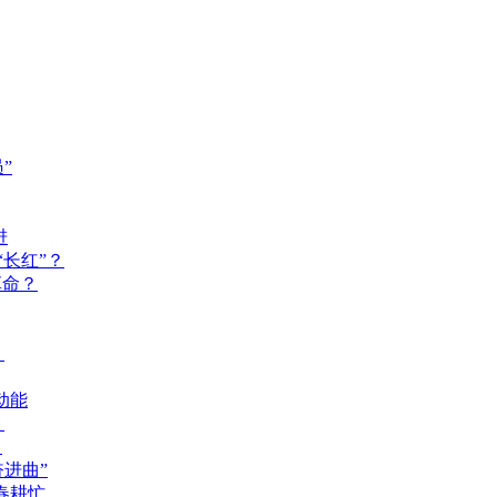
”
进
长红”？
革命？
？
动能
？
？
奋进曲”
春耕忙