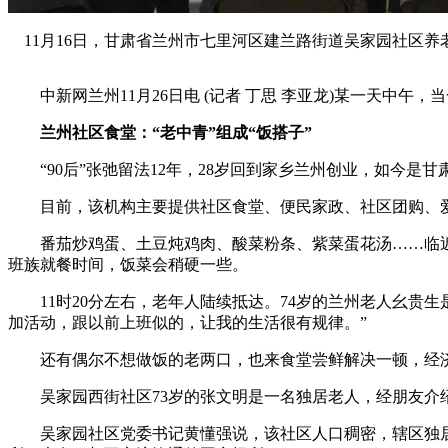
11月16日，甘肃省兰州市七里河区建兰路街道吴家园社区养老
中新网兰州11月26日电 (记者 丁思 李亚龙)某一天中午
兰州社区食堂：“老中青”组成“饭搭子”
“90后”张弛留法12年，28岁回到家乡兰州创业，如今是
目前，该机构主要提供社区食堂、便民家政、社区团购、爱心
番茄炒鸡蛋、土豆炖鸡肉、酸菜粉条、紫菜蛋花汤……临近11
班族就餐时间，饭菜会稍硬一些。
11时20分左右，老年人陆续抵达。74岁的兰州老人幺贵生
加活动，跟以前上班似的，让我的生活很有规律。”
还有偶尔不想做饭的老两口，也来食堂尝鲜解决一顿，经济又
吴家园西街社区73岁的张文明是一名独居老人，经朋友介绍
吴家园社区党委书记黄懂强说，该社区人口稠密，辖区独居