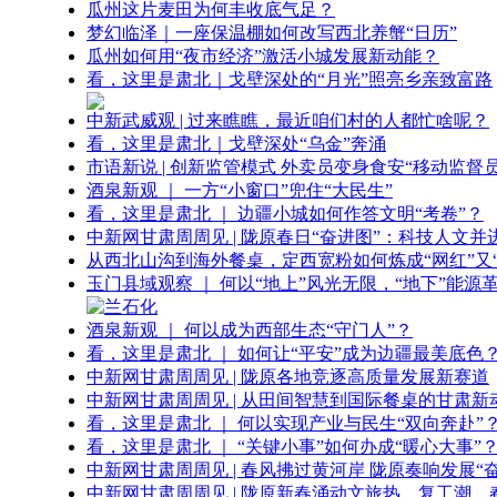
瓜州这片麦田为何丰收底气足？
梦幻临泽｜一座保温棚如何改写西北养蟹“日历”
瓜州如何用“夜市经济”激活小城发展新动能？
看，这里是肃北｜戈壁深处的“月光”照亮乡亲致富路
中新武威观 | 过来瞧瞧，最近咱们村的人都忙啥呢？
看，这里是肃北｜戈壁深处“乌金”奔涌
市语新说 | 创新监管模式 外卖员变身食安“移动监督员
酒泉新观 ｜ 一方“小窗口”兜住“大民生”
看，这里是肃北 ｜ 边疆小城如何作答文明“考卷”？
中新网甘肃周周见 | 陇原春日“奋进图”：科技人文并
从西北山沟到海外餐桌，定西宽粉如何炼成“网红”又“
玉门县域观察 ｜ 何以“地上”风光无限，“地下”能源
酒泉新观 ｜ 何以成为西部生态“守门人”？
看，这里是肃北 ｜ 如何让“平安”成为边疆最美底色
中新网甘肃周周见 | 陇原各地竞逐高质量发展新赛道
中新网甘肃周周见 | 从田间智慧到国际餐桌的甘肃新
看，这里是肃北 ｜ 何以实现产业与民生“双向奔赴”
看，这里是肃北 ｜ “关键小事”如何办成“暖心大事”
中新网甘肃周周见 | 春风拂过黄河岸 陇原奏响发展“
中新网甘肃周周见 | 陇原新春涌动文旅热、复工潮、