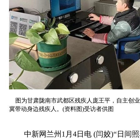
图为甘肃陇南市武都区残疾人庞王平，自主创业
冀带动身边残疾人。(资料图)受访者供图
中新网兰州1月4日电 (闫姣)“日间