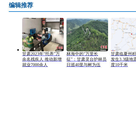
编辑推荐
甘肃2023年“托养”万
林海中的“万里长
甘肃临夏州
余名残疾人 推动新增
征”：甘肃灵台护林员
发生3.3级地
就业7000余人
日巡40里与树为伍
度10千米