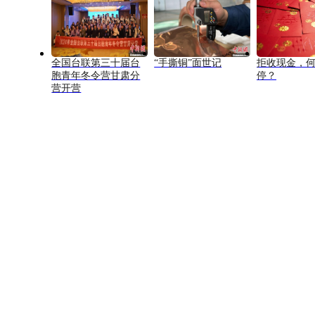
全国台联第三十届台
“手撕铜”面世记
拒收现金，
胞青年冬令营甘肃分
停？
营开营