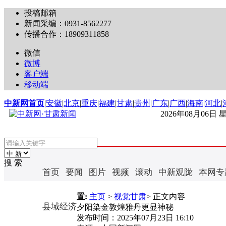
投稿邮箱
新闻采编：0931-8562277
传播合作：18909311858
微信
微博
客户端
移动端
中新网首页
|
安徽
|
北京
|
重庆
|
福建
|
甘肃
|
贵州
|
广东
|
广西
|
海南
|
河北
|
2026年08月06日
搜 索
首页
要闻
图片
视频
滚动
中新观陇
本网专
置:
主页
>
视觉甘肃
> 正文内容
县域经济
夕阳染金敦煌雅丹更显神秘
发布时间：
2025年07月23日 16:10