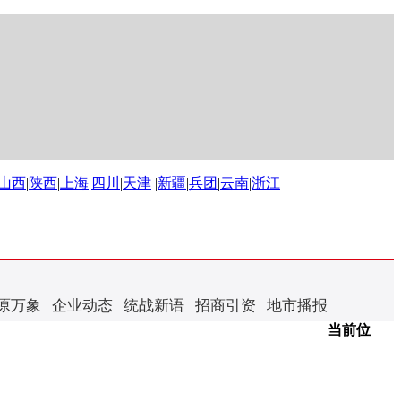
山西
|
陕西
|
上海
|
四川
|
天津
|
新疆
|
兵团
|
云南
|
浙江
原万象
企业动态
统战新语
招商引资
地市播报
当前位