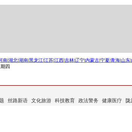
河南
|
湖北
|
湖南
|
黑龙江
|
江苏
|
江西
|
吉林
|
辽宁
|
内蒙古
|
宁夏
|
青海
|
山东
|
 星期四
题
丝路新语
文化旅游
科技教育
政法警务
健康医疗
陇