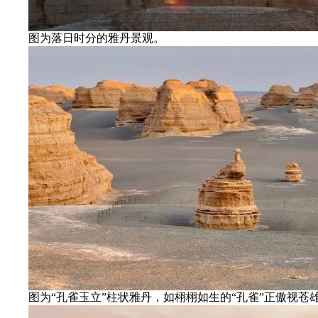
图为落日时分的雅丹景观。
图为“孔雀玉立”柱状雅丹，如栩栩如生的“孔雀”正傲视苍