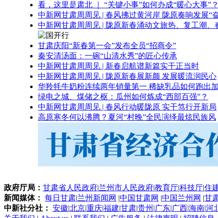
看，这里是肃北 ｜ “关键小事”如何办成“暖心大事”
中新网甘肃周周见 | 春风拂过黄河岸 陇原奏响发展“
中新网甘肃周周见 | 陇原新春涌动文旅热、复工潮、
甘肃庆阳“新春第一会”发布全员“招商令”
秦安清汤面：一碗“山清水秀”的匠心传承
中新网甘肃周周见 | 新春启航谱新篇实干正当时
中新网甘肃周周见 | 陇原新春展新颜 发展暖流润民心
华羚牦牛奶粉连续两年销量第一 稀缺乳品如何跑出加
绿电之城、煤储之枢：瓜州如何炼成“西部百强”？
中新网甘肃周周见 | 春风行动暖陇原 实干笃行开新局
高原寒冬何以沸腾？夏河“村晚”全民演绎最炫民族风
政府厅局：
甘肃省人民政府
|
兰州市人民政府
|
教育厅
|
科技厅
|
住
新闻媒体：
每日甘肃
|
兰州新闻网
|
中国甘肃网
|
中国兰州网
|
甘
中新社分社：
安徽
|
北京
|
重庆
|
福建
|
甘肃
|
贵州
|
广东
|
广西
|
海南
|
河