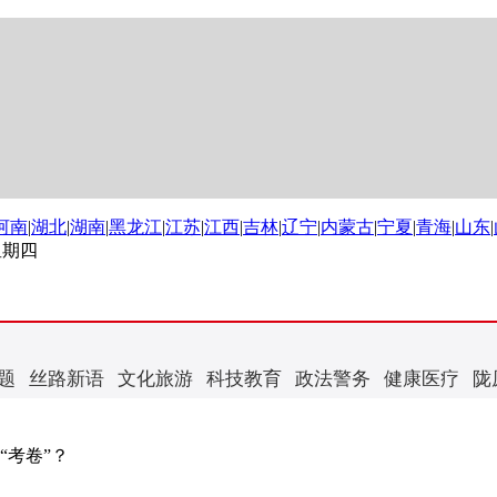
河南
|
湖北
|
湖南
|
黑龙江
|
江苏
|
江西
|
吉林
|
辽宁
|
内蒙古
|
宁夏
|
青海
|
山东
|
 星期四
题
丝路新语
文化旅游
科技教育
政法警务
健康医疗
陇
“考卷”？