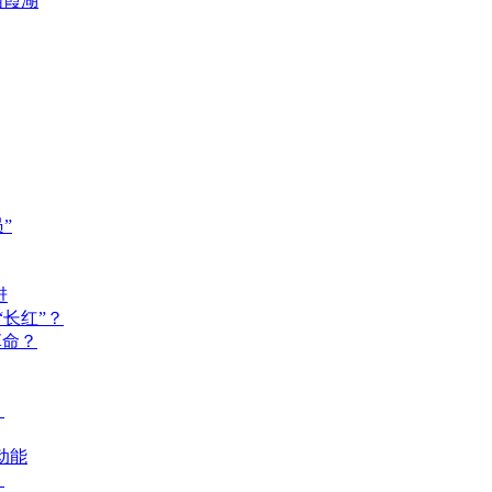
栖霞湖
”
进
长红”？
革命？
？
动能
？