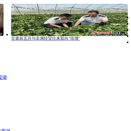
甘肃前五月与非洲经贸往来双向“倍增”
霞湖