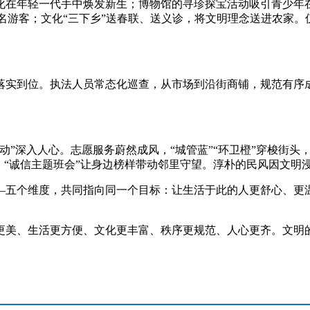
在年轻一代手中焕发新生；博物馆的寻珍探宝活动吸引青少年在
余名游客；文化“三下乡”送春联、送义诊，将文明理念送进农家。
到位。执法人员常态化巡查，从市场到沿街商铺，规范有序成为
”深入人心。志愿服务蔚然成风，“城管蓝”“环卫橙”穿梭街头
、“诚信主题班会”让身边榜样带动邻里守望。淳朴的民风因文明
五个维度，共同指向同一个目标：让生活于此的人更舒心、更温
。
美、生活更方便、文化更丰富、秩序更规范、人心更齐。文明的