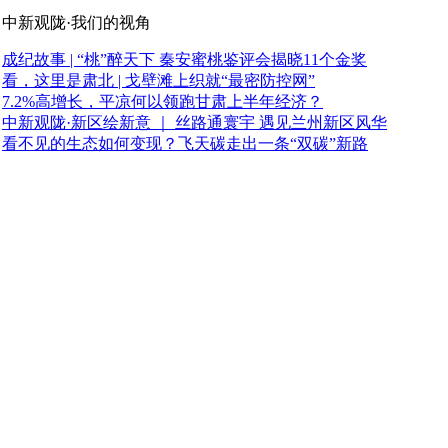
中新观陇·我们的视角
成纪故事 | “桃”醉天下 秦安蜜桃鉴评会揭晓11个金奖
看，这里是肃北 | 戈壁滩上织就“最密防控网”
7.2%高增长，平凉何以领跑甘肃上半年经济？
中新观陇·新区绘新意 ｜ 丝路通寰宇 遇见兰州新区风华
看不见的生态如何变现？飞天碳走出一条“双碳”新路