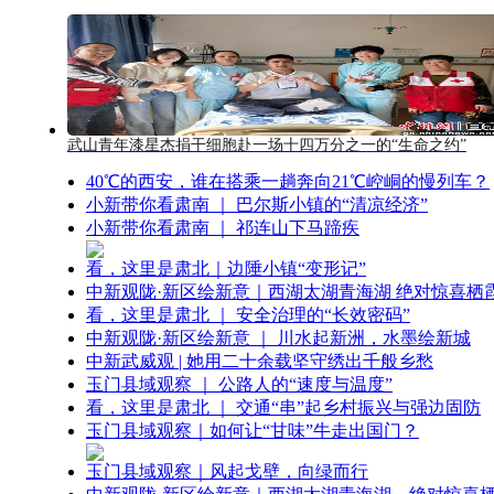
武山青年漆星杰捐干细胞赴一场十四万分之一的“生命之约”
40℃的西安，谁在搭乘一趟奔向21℃崆峒的慢列车？
小新带你看肃南 ｜ 巴尔斯小镇的“清凉经济”
小新带你看肃南 ｜ 祁连山下马蹄疾
看，这里是肃北｜边陲小镇“变形记”
中新观陇·新区绘新意｜西湖太湖青海湖 绝对惊喜栖
看，这里是肃北 ｜ 安全治理的“长效密码”
中新观陇·新区绘新意 ｜ 川水起新洲，水墨绘新城
中新武威观 | 她用二十余载坚守绣出千般乡愁
玉门县域观察 ｜ 公路人的“速度与温度”
看，这里是肃北 ｜ 交通“串”起乡村振兴与强边固防
玉门县域观察｜如何让“甘味”牛走出国门？
玉门县域观察｜风起戈壁，向绿而行