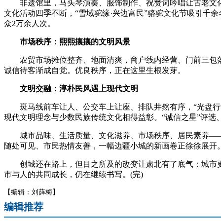
非遗馆里，马头琴演奏、服饰制作、祝赞词吟唱让古老文化
文化活动四季不断，“雪域驼缘·兴边富民”骆驼文化节吸引千
众2万余人次。
市场秩序：熙熙攘攘的文明风景
农贸市场摊位整齐、地面清爽，商户线内经营、门前三包落实
诚信待客渐成自觉。优良秩序，正在这里生根发芽。
文明交融：淳朴民风遇上现代文明
斑马线前车让人、公交车上让座、排队井然有序，“光盘行动
现代文明理念与少数民族传统文化相得益彰。“诚信之星”评选
城市品味、生活质量、文化滋养、市场秩序、居民素养——
随处可见、市民热情友善，一幅边疆小城的新画卷正徐徐展开
创城还在路上，但目之所及的改变让肃北有了底气：城市更
市与人的共同成长，仍在继续书写。(完)
【编辑：刘薛梅】
编辑推荐