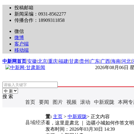
投稿邮箱
新闻采编：0931-8562277
传播合作：18909311858
微信
微博
客户端
移动端
中新网首页
|
安徽
|
北京
|
重庆
|
福建
|
甘肃
|
贵州
|
广东
|
广西
|
海南
|
河北
|
2026年08月06日
搜 索
首页
要闻
图片
视频
滚动
中新观陇
本网专
置:
主页
>
中新观陇
> 正文内容
县域经济
看，这里是肃北 ｜ 边疆小城如何作答文明
发布时间：
2026年03月30日 14:39