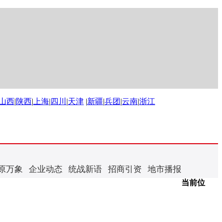
山西
|
陕西
|
上海
|
四川
|
天津
|
新疆
|
兵团
|
云南
|
浙江
原万象
企业动态
统战新语
招商引资
地市播报
当前位