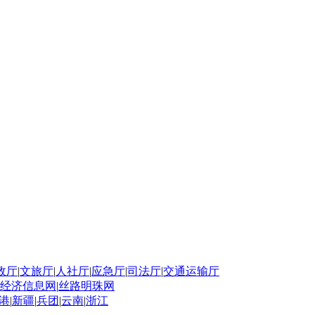
政厅
|
文旅厅
|
人社厅
|
应急厅
|
司法厅
|
交通运输厅
经济信息网
|
丝路明珠网
港
|
新疆
|
兵团
|
云南
|
浙江