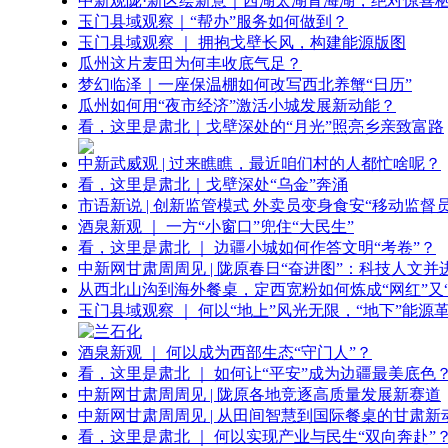
中新观陇·新区绘新意｜西湖太湖青海湖，绝对惊喜
玉门县域观察｜“帮办”服务如何做到？
玉门县域观察 ｜ 拥抱戈壁长风，构建能源版图
瓜州这片麦田为何丰收底气足？
梦幻临泽｜一座保温棚如何改写西北养蟹“日历”
瓜州如何用“夜市经济”激活小城发展新动能？
看，这里是肃北｜戈壁深处的“月光”照亮乡亲致富路
中新武威观 | 过来瞧瞧，最近咱们村的人都忙啥呢？
看，这里是肃北｜戈壁深处“乌金”奔涌
市语新说 | 创新监管模式 外卖员变身食安“移动监督员
酒泉新观 ｜ 一方“小窗口”兜住“大民生”
看，这里是肃北 ｜ 边疆小城如何作答文明“考卷”？
中新网甘肃周周见 | 陇原春日“奋进图”：科技人文并
从西北山沟到海外餐桌，定西宽粉如何炼成“网红”又“
玉门县域观察 ｜ 何以“地上”风光无限，“地下”能源
酒泉新观 ｜ 何以成为西部生态“守门人”？
看，这里是肃北 ｜ 如何让“平安”成为边疆最美底色
中新网甘肃周周见 | 陇原各地竞逐高质量发展新赛道
中新网甘肃周周见 | 从田间智慧到国际餐桌的甘肃新
看，这里是肃北 ｜ 何以实现产业与民生“双向奔赴”