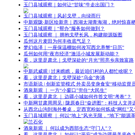
玉门县域观察｜如何让“甘味”牛走出国门？
玉门县域观察｜风起戈壁，向绿而行
中新观陇·新区绘新意｜西湖太湖青海湖，绝对惊喜
玉门县域观察｜“帮办”服务如何做到？
玉门县域观察 ｜ 拥抱戈壁长风，构建能源版图
瓜州这片麦田为何丰收底气足？
梦幻临泽｜一座保温棚如何改写西北养蟹“日历”
瓜州如何用“夜市经济”激活小城发展新动能？
看，这里是肃北｜戈壁深处的“月光”照亮乡亲致富路
中新武威观 | 过来瞧瞧，最近咱们村的人都忙啥呢？
看，这里是肃北｜戈壁深处“乌金”奔涌
市语新说 | 创新监管模式 外卖员变身食安“移动监督员
酒泉新观 ｜ 一方“小窗口”兜住“大民生”
看，这里是肃北 ｜ 边疆小城如何作答文明“考卷”？
中新网甘肃周周见 | 陇原春日“奋进图”：科技人文并
从西北山沟到海外餐桌，定西宽粉如何炼成“网红”又“
玉门县域观察 ｜ 何以“地上”风光无限，“地下”能源
酒泉新观 ｜ 何以成为西部生态“守门人”？
看，这里是肃北 ｜ 如何让“平安”成为边疆最美底色