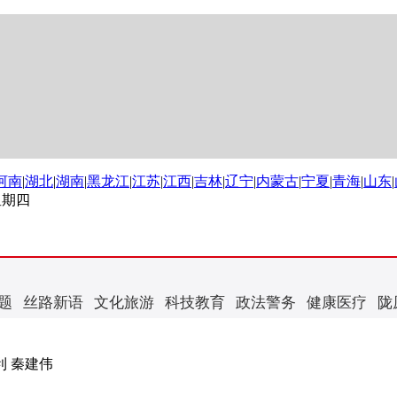
河南
|
湖北
|
湖南
|
黑龙江
|
江苏
|
江西
|
吉林
|
辽宁
|
内蒙古
|
宁夏
|
青海
|
山东
|
 星期四
题
丝路新语
文化旅游
科技教育
政法警务
健康医疗
陇
 秦建伟