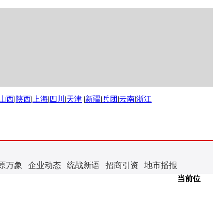
山西
|
陕西
|
上海
|
四川
|
天津
|
新疆
|
兵团
|
云南
|
浙江
原万象
企业动态
统战新语
招商引资
地市播报
当前位