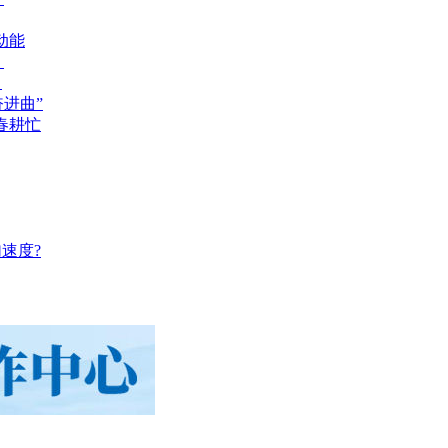
动能
？
？
奋进曲”
春耕忙
速度?