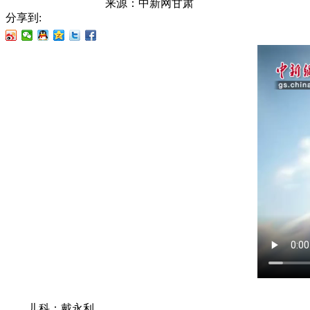
来源：
中新网甘肃
分享到:
儿科：戴永利