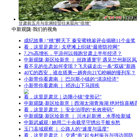
甘肃前五月与非洲经贸往来双向“倍增”
中新观陇·我们的视角
成纪故事 | “桃”醉天下 秦安蜜桃鉴评会揭晓11个金奖
看，这里是肃北 | 戈壁滩上织就“最密防控网”
7.2%高增长，平凉何以领跑甘肃上半年经济？
中新观陇·新区绘新意 ｜ 丝路通寰宇 遇见兰州新区
看不见的生态如何变现？飞天碳走出一条“双碳”新路
40℃的西安，谁在搭乘一趟奔向21℃崆峒的慢列车？
小新带你看肃南 ｜ 巴尔斯小镇的“清凉经济”
小新带你看肃南 ｜ 祁连山下马蹄疾
看，这里是肃北｜边陲小镇“变形记”
中新观陇·新区绘新意｜西湖太湖青海湖 绝对惊喜栖
看，这里是肃北 ｜ 安全治理的“长效密码”
中新观陇·新区绘新意 ｜ 川水起新洲，水墨绘新城
中新武威观 | 她用二十余载坚守绣出千般乡愁
玉门县域观察 ｜ 公路人的“速度与温度”
看，这里是肃北 ｜ 交通“串”起乡村振兴与强边固防