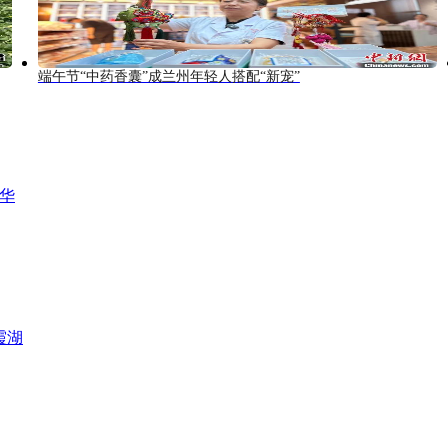
端午节“中药香囊”成兰州年轻人搭配“新宠”
风华
霞湖