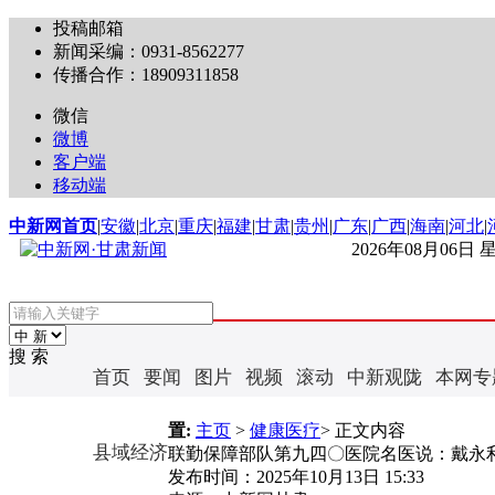
投稿邮箱
新闻采编：0931-8562277
传播合作：18909311858
微信
微博
客户端
移动端
中新网首页
|
安徽
|
北京
|
重庆
|
福建
|
甘肃
|
贵州
|
广东
|
广西
|
海南
|
河北
|
2026年08月06日
搜 索
首页
要闻
图片
视频
滚动
中新观陇
本网专
置:
主页
>
健康医疗
> 正文内容
县域经济
联勤保障部队第九四〇医院名医说：戴永利
发布时间：
2025年10月13日 15:33