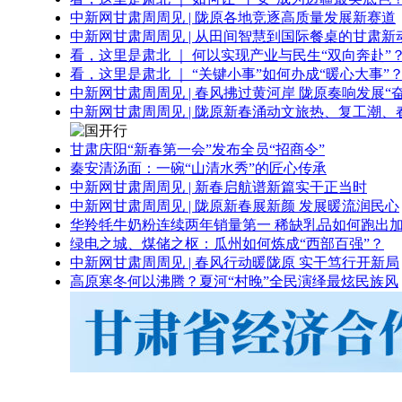
中新网甘肃周周见 | 陇原各地竞逐高质量发展新赛道
中新网甘肃周周见 | 从田间智慧到国际餐桌的甘肃新
看，这里是肃北 ｜ 何以实现产业与民生“双向奔赴”
看，这里是肃北 ｜ “关键小事”如何办成“暖心大事”
中新网甘肃周周见 | 春风拂过黄河岸 陇原奏响发展“
中新网甘肃周周见 | 陇原新春涌动文旅热、复工潮、
甘肃庆阳“新春第一会”发布全员“招商令”
秦安清汤面：一碗“山清水秀”的匠心传承
中新网甘肃周周见 | 新春启航谱新篇实干正当时
中新网甘肃周周见 | 陇原新春展新颜 发展暖流润民心
华羚牦牛奶粉连续两年销量第一 稀缺乳品如何跑出加
绿电之城、煤储之枢：瓜州如何炼成“西部百强”？
中新网甘肃周周见 | 春风行动暖陇原 实干笃行开新局
高原寒冬何以沸腾？夏河“村晚”全民演绎最炫民族风