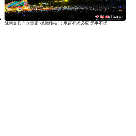
陇南文县向企业家“抛橄榄枝”：承诺有求必应 无事不扰