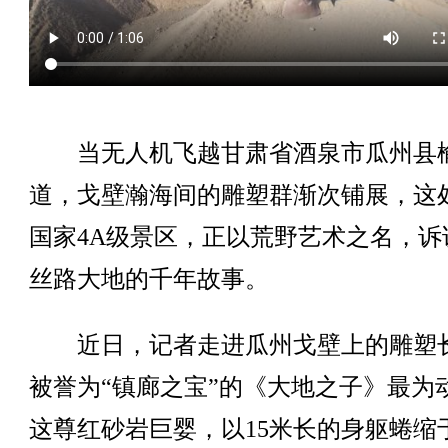
当无人机飞越甘肃省酒泉市瓜州县
道，戈壁瀚海间的雕塑群渐次铺展，这
国家4A级景区，正以荒野艺术之名，诉
丝路大地的千年故事。
近日，记者走进瓜州戈壁上的雕塑
被誉为“镇廊之宝”的《大地之子》最为
这尊红砂岩巨婴，以15米长的身躯蜷缩