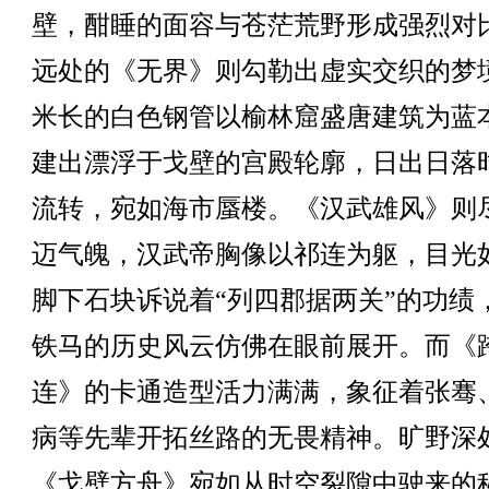
壁，酣睡的面容与苍茫荒野形成强烈对
远处的《无界》则勾勒出虚实交织的梦境
米长的白色钢管以榆林窟盛唐建筑为蓝
建出漂浮于戈壁的宫殿轮廓，日出日落
流转，宛如海市蜃楼。《汉武雄风》则
迈气魄，汉武帝胸像以祁连为躯，目光
脚下石块诉说着“列四郡据两关”的功绩
铁马的历史风云仿佛在眼前展开。而《
连》的卡通造型活力满满，象征着张骞
病等先辈开拓丝路的无畏精神。旷野深
《戈壁方舟》宛如从时空裂隙中驶来的