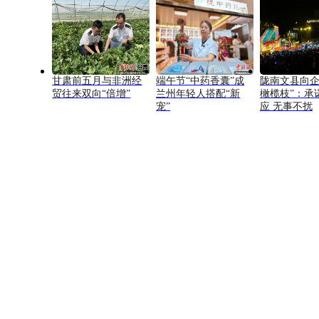
甘肃前五月与非洲经
端午节“中药香囊”成
陇南文县向企
贸往来双向“倍增”
兰州年轻人搭配“新
橄榄枝”：承
宠”
应 无事不扰