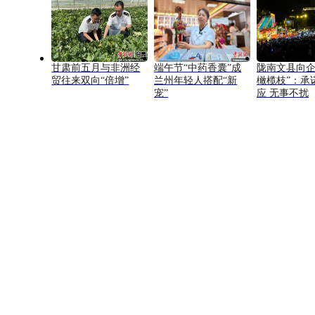
甘肃前五月与非洲经
端午节“中药香囊”成
陇南文县向企
贸往来双向“倍增”
兰州年轻人搭配“新
橄榄枝”：承
宠”
应 无事不扰