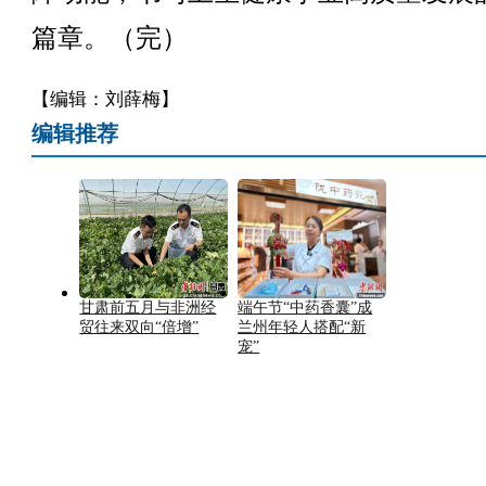
篇章。（完）
【编辑：刘薛梅】
编辑推荐
甘肃前五月与非洲经
端午节“中药香囊”成
贸往来双向“倍增”
兰州年轻人搭配“新
宠”