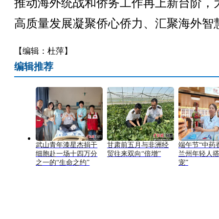
推动海外统战和侨务工作再上新台阶，
高质量发展凝聚侨心侨力、汇聚海外智
【编辑：杜萍】
编辑推荐
武山青年漆星杰捐干
甘肃前五月与非洲经
端午节“中药
细胞赴一场十四万分
贸往来双向“倍增”
兰州年轻人搭
之一的“生命之约”
宠”