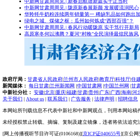
中新网甘肃周周见 | 新春启航谱新篇实干正当时
中新网甘肃周周见 | 陇原新春展新颜 发展暖流润民心
华羚牦牛奶粉连续两年销量第一 稀缺乳品如何跑出加
绿电之城、煤储之枢：瓜州如何炼成“西部百强”？
中新网甘肃周周见 | 春风行动暖陇原 实干笃行开新局
高原寒冬何以沸腾？夏河“村晚”全民演绎最炫民族风
政府厅局：
甘肃省人民政府
|
兰州市人民政府
|
教育厅
|
科技厅
|
住
新闻媒体：
每日甘肃
|
兰州新闻网
|
中国甘肃网
|
中国兰州网
|
甘
中新社分社：
安徽
|
北京
|
重庆
|
福建
|
甘肃
|
贵州
|
广东
|
广西
|
海南
|
河
关于我们
|
About us
|
联系我们
|
广告服务
|
法律声明
|
招聘信息
本网站所刊载信息不代表中新社和中新网观点，刊用本网站稿
未经授权禁止转载、摘编、复制及建立镜像，违者将依法追究
[网上传播视听节目许可证(0106168)][
京ICP证040655号
][京公网安