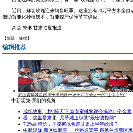
近日，鲜切玫瑰迎来销售旺季。这座拥有20万平方米全自动智
借助智能化种植技术，智能控产保障节前供应。
高莹 朱琳 甘肃临夏报道
【编辑：杨娜】
编辑推荐
武山青年漆星杰捐干细胞赴一场十四万分之一的“生命之约”
中新观陇·我们的视角
成纪故事 | “桃”醉天下 秦安蜜桃鉴评会揭晓11个金奖
看，这里是肃北 | 戈壁滩上织就“最密防控网”
7.2%高增长，平凉何以领跑甘肃上半年经济？
中新观陇·新区绘新意 ｜ 丝路通寰宇 遇见兰州新区