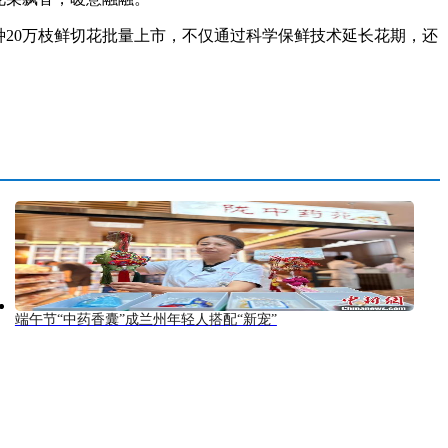
种20万枝鲜切花批量上市，不仅通过科学保鲜技术延长花期，还
端午节“中药香囊”成兰州年轻人搭配“新宠”