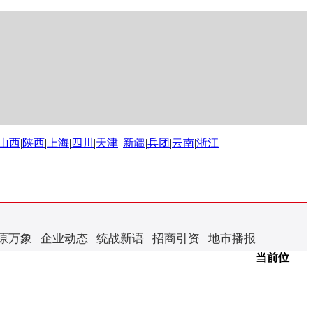
山西
|
陕西
|
上海
|
四川
|
天津
|
新疆
|
兵团
|
云南
|
浙江
原万象
企业动态
统战新语
招商引资
地市播报
当前位