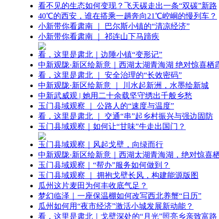
看不见的生态如何变现？飞天碳走出一条“双碳”新路
40℃的西安，谁在搭乘一趟奔向21℃崆峒的慢列车？
小新带你看肃南 ｜ 巴尔斯小镇的“清凉经济”
小新带你看肃南 ｜ 祁连山下马蹄疾
看，这里是肃北｜边陲小镇“变形记”
中新观陇·新区绘新意｜西湖太湖青海湖 绝对惊喜栖
看，这里是肃北 ｜ 安全治理的“长效密码”
中新观陇·新区绘新意 ｜ 川水起新洲，水墨绘新城
中新武威观 | 她用二十余载坚守绣出千般乡愁
玉门县域观察 ｜ 公路人的“速度与温度”
看，这里是肃北 ｜ 交通“串”起乡村振兴与强边固防
玉门县域观察｜如何让“甘味”牛走出国门？
玉门县域观察｜风起戈壁，向绿而行
中新观陇·新区绘新意｜西湖太湖青海湖，绝对惊喜
玉门县域观察｜“帮办”服务如何做到？
玉门县域观察 ｜ 拥抱戈壁长风，构建能源版图
瓜州这片麦田为何丰收底气足？
梦幻临泽｜一座保温棚如何改写西北养蟹“日历”
瓜州如何用“夜市经济”激活小城发展新动能？
看，这里是肃北｜戈壁深处的“月光”照亮乡亲致富路