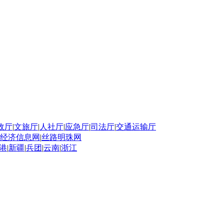
政厅
|
文旅厅
|
人社厅
|
应急厅
|
司法厅
|
交通运输厅
经济信息网
|
丝路明珠网
港
|
新疆
|
兵团
|
云南
|
浙江