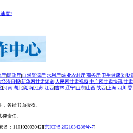
速度?
建厅
|
民政厅
|
自然资源厅
|
水利厅
|
农业农村厅
|
商务厅
|
卫生健康委
|
财
肃经济日报
|
新华网甘肃频道
|
人民网甘肃视窗
|
中广网甘肃快讯
|
甘肃
北
|
河南
|
湖北
|
湖南
|
江苏
|
江西
|
吉林
|
辽宁
|
山东
|
山西
|
陕西
|
上海
|
四川
|
香
件，务经书面授权。
法律责任。
备：110102003042][
京ICP备2021034286号-7
]