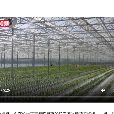
凛冽，而在位于甘肃省临夏市的亿农国际鲜花港玫瑰工厂里，