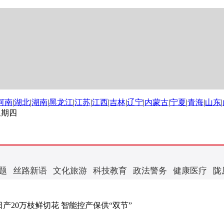
河南
|
湖北
|
湖南
|
黑龙江
|
江苏
|
江西
|
吉林
|
辽宁
|
内蒙古
|
宁夏
|
青海
|
山东
|
 星期四
题
丝路新语
文化旅游
科技教育
政法警务
健康医疗
陇
产20万枝鲜切花 智能控产保供“双节”