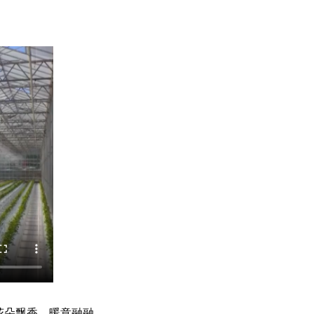
花朵飘香，暖意融融。