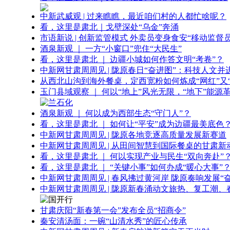
中新武威观 | 过来瞧瞧，最近咱们村的人都忙啥呢？
看，这里是肃北｜戈壁深处“乌金”奔涌
市语新说 | 创新监管模式 外卖员变身食安“移动监督员
酒泉新观 ｜ 一方“小窗口”兜住“大民生”
看，这里是肃北 ｜ 边疆小城如何作答文明“考卷”？
中新网甘肃周周见 | 陇原春日“奋进图”：科技人文并
从西北山沟到海外餐桌，定西宽粉如何炼成“网红”又“
玉门县域观察 ｜ 何以“地上”风光无限，“地下”能源
酒泉新观 ｜ 何以成为西部生态“守门人”？
看，这里是肃北 ｜ 如何让“平安”成为边疆最美底色
中新网甘肃周周见 | 陇原各地竞逐高质量发展新赛道
中新网甘肃周周见 | 从田间智慧到国际餐桌的甘肃新
看，这里是肃北 ｜ 何以实现产业与民生“双向奔赴”
看，这里是肃北 ｜ “关键小事”如何办成“暖心大事”
中新网甘肃周周见 | 春风拂过黄河岸 陇原奏响发展“
中新网甘肃周周见 | 陇原新春涌动文旅热、复工潮、
甘肃庆阳“新春第一会”发布全员“招商令”
秦安清汤面：一碗“山清水秀”的匠心传承