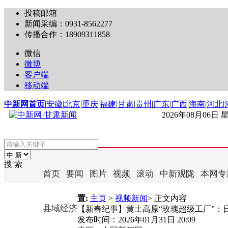
投稿邮箱
新闻采编：0931-8562277
传播合作：18909311858
微信
微博
客户端
移动端
中新网首页
|
安徽
|
北京
|
重庆
|
福建
|
甘肃
|
贵州
|
广东
|
广西
|
海南
|
河北
|
2026年08月06日
搜 索
首页
要闻
图片
视频
滚动
中新观陇
本网专
置:
主页
>
视频新闻
> 正文内容
县域经济
【新春纪事】黄土高原“玫瑰超级工厂”：日
发布时间：
2026年01月31日 20:09