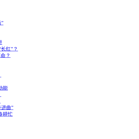
”
进
长红”？
革命？
？
动能
？
？
奋进曲”
春耕忙