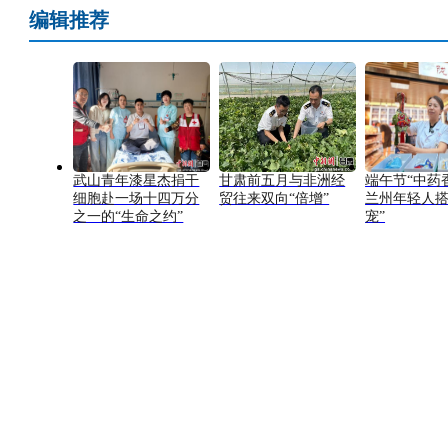
编辑推荐
武山青年漆星杰捐干
甘肃前五月与非洲经
端午节“中药
细胞赴一场十四万分
贸往来双向“倍增”
兰州年轻人搭
之一的“生命之约”
宠”