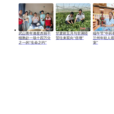
武山青年漆星杰捐干
甘肃前五月与非洲经
端午节“中药
细胞赴一场十四万分
贸往来双向“倍增”
兰州年轻人搭
之一的“生命之约”
宠”