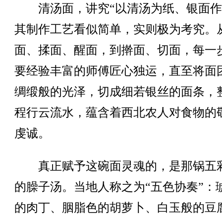
清汤面，讲究“以清汤为纸、银面作
其制作工艺看似简单，实则极为考究。
面、揉面、醒面，到擀面、切面，每一
要经验丰富的师傅匠心独运，直至将面
绸缎般的光泽，切成细若银丝的面条，
程行云流水，蕴含着西北农人对食物的
虔诚。
真正赋予这碗面灵魂的，是那锅五
的臊子汤。当地人称之为“五色协奏”：
的肉丁、胭脂色的胡萝卜、白玉般的豆