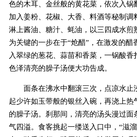
色的木耳、金丝般的黄花菜，依次入锅
加入姜粉、花椒、大香、料酒等秘制调
淋上酱油、糖汁、蚝油，以三四成水煎
为关键的一步在于“炝醋”，在激发的醋
入翠绿的葱花、蒜苗和香菜，一锅酸香
色泽清亮的臊子汤便大功告成。
面条在沸水中翻滚三次，点凉水止
起少许如玉带般的银丝入碗，再浇上热
的臊子汤。刹那间，清亮的汤头漫过面
气四溢。食客挑起一缕送入口中，“滋溜