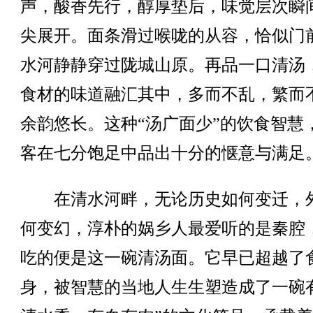
声，酸香先行，醇厚垫后，味觉层次瞬
尖展开。面条滑过喉咙的从容，恰似门
水河静静穿过陇城山原。再品一口清汤
食材的味道融汇其中，多而不乱，繁而
余韵悠长。这种“汤广面少”的饮食智慧
客在七分饱足中品出十分的惬意与满足
在清水河畔，无论历史如何变迁，
何变幻，淳朴的娲乡人最爱听的是秦腔
吃的便是这一碗清汤面。它早已超越了
身，被智慧的当地人生生塑造成了一碗