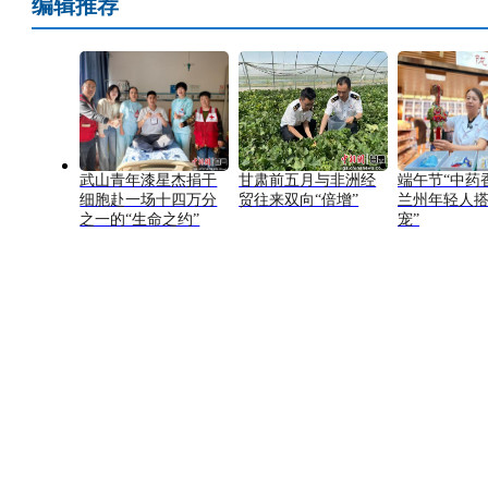
编辑推荐
武山青年漆星杰捐干
甘肃前五月与非洲经
端午节“中药
细胞赴一场十四万分
贸往来双向“倍增”
兰州年轻人搭
之一的“生命之约”
宠”