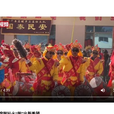
喧闹社火“闹”出新希望