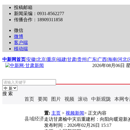
投稿邮箱
新闻采编：0931-8562277
传播合作：18909311858
微信
微博
客户端
移动端
中新网首页
|
安徽
|
北京
|
重庆
|
福建
|
甘肃
|
贵州
|
广东
|
广西
|
海南
|
河北
|
2026年08月06日
搜 索
首页
要闻
图片
视频
滚动
中新观陇
本网专
置:
主页
>
视频新闻
> 正文内容
县域经济
走访甘肃榆中灾后重建村：向阳向暖迎新岁
发布时间：
2026年02月26日 15:17