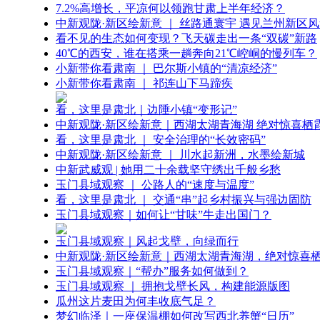
7.2%高增长，平凉何以领跑甘肃上半年经济？
中新观陇·新区绘新意 ｜ 丝路通寰宇 遇见兰州新区
看不见的生态如何变现？飞天碳走出一条“双碳”新路
40℃的西安，谁在搭乘一趟奔向21℃崆峒的慢列车？
小新带你看肃南 ｜ 巴尔斯小镇的“清凉经济”
小新带你看肃南 ｜ 祁连山下马蹄疾
看，这里是肃北｜边陲小镇“变形记”
中新观陇·新区绘新意｜西湖太湖青海湖 绝对惊喜栖
看，这里是肃北 ｜ 安全治理的“长效密码”
中新观陇·新区绘新意 ｜ 川水起新洲，水墨绘新城
中新武威观 | 她用二十余载坚守绣出千般乡愁
玉门县域观察 ｜ 公路人的“速度与温度”
看，这里是肃北 ｜ 交通“串”起乡村振兴与强边固防
玉门县域观察｜如何让“甘味”牛走出国门？
玉门县域观察｜风起戈壁，向绿而行
中新观陇·新区绘新意｜西湖太湖青海湖，绝对惊喜
玉门县域观察｜“帮办”服务如何做到？
玉门县域观察 ｜ 拥抱戈壁长风，构建能源版图
瓜州这片麦田为何丰收底气足？
梦幻临泽｜一座保温棚如何改写西北养蟹“日历”