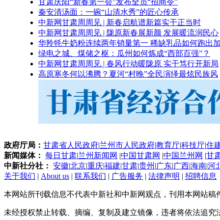
甘肃庆阳“新春第一会”发布全员“招商令”
秦安清汤面：一碗“山清水秀”的匠心传承
中新网甘肃周周见 | 新春启航谱新篇实干正当时
中新网甘肃周周见 | 陇原新春展新颜 发展暖流润民心
华羚牦牛奶粉连续两年销量第一 稀缺乳品如何跑出加
绿电之城、煤储之枢：瓜州如何炼成“西部百强”？
中新网甘肃周周见 | 春风行动暖陇原 实干笃行开新局
高原寒冬何以沸腾？夏河“村晚”全民演绎最炫民族风
政府厅局：
甘肃省人民政府
|
兰州市人民政府
|
教育厅
|
科技厅
|
住
新闻媒体：
每日甘肃
|
兰州新闻网
|
中国甘肃网
|
中国兰州网
|
甘
中新社分社：
安徽
|
北京
|
重庆
|
福建
|
甘肃
|
贵州
|
广东
|
广西
|
海南
|
河
关于我们
|
About us
|
联系我们
|
广告服务
|
法律声明
|
招聘信息
本网站所刊载信息不代表中新社和中新网观点，刊用本网站稿
未经授权禁止转载、摘编、复制及建立镜像，违者将依法追究