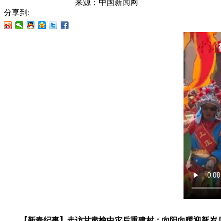
来源：
中国新闻网
分享到:
【新春纪事】走访甘肃榆中灾后重建村：向阳向暖迎新岁 