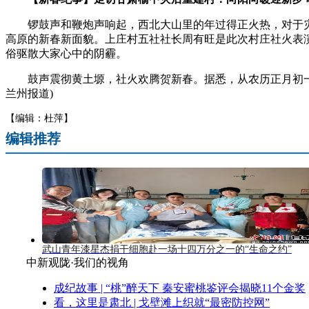
锣鼓声和鞭炮声响起，西北大山里的年过得正火热，对于灾
高原的新春新面貌。上庄村五社社长周有旺是此次村庄社火表演
俗驱散大家心中的阴霾。
鼓声震彻黄土塬，社火欢腾贺新春。据悉，从农历正月初一至
兰州报道)
【编辑：杜萍】
编辑推荐
武山青年漆星杰捐干细胞赴一场十四万分之一的“生命之约”
中新观陇·我们的视角
成纪故事 | “桃”醉天下 秦安蜜桃鉴评会揭晓11个金奖
看，这里是肃北 | 戈壁滩上织就“最密防控网”