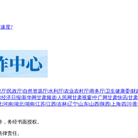
速度?
建厅
|
民政厅
|
自然资源厅
|
水利厅
|
农业农村厅
|
商务厅
|
卫生健康委
|
财
肃经济日报
|
新华网甘肃频道
|
人民网甘肃视窗
|
中广网甘肃快讯
|
甘肃
北
|
河南
|
湖北
|
湖南
|
江苏
|
江西
|
吉林
|
辽宁
|
山东
|
山西
|
陕西
|
上海
|
四川
|
香
件，务经书面授权。
法律责任。