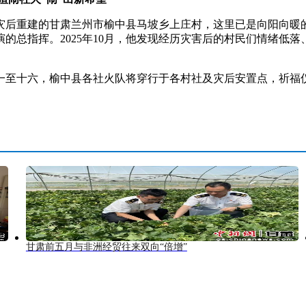
后重建的甘肃兰州市榆中县马坡乡上庄村，这里已是向阳向暖的
的总指挥。2025年10月，他发现经历灾害后的村民们情绪低
十六，榆中县各社火队将穿行于各村社及灾后安置点，祈福仪式
甘肃前五月与非洲经贸往来双向“倍增”