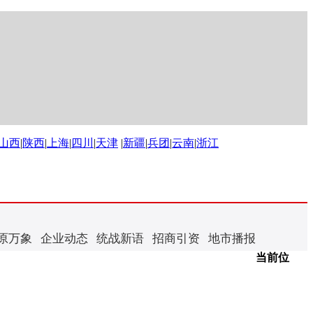
山西
|
陕西
|
上海
|
四川
|
天津
|
新疆
|
兵团
|
云南
|
浙江
原万象
企业动态
统战新语
招商引资
地市播报
当前位