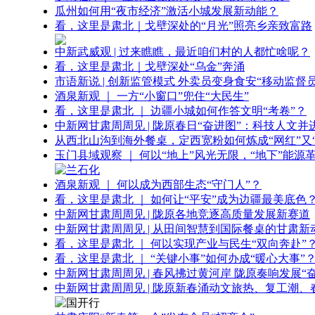
瓜州如何用“夜市经济”激活小城发展新动能？
看，这里是肃北｜戈壁深处的“月光”照亮乡亲致富路
中新武威观 | 过来瞧瞧，最近咱们村的人都忙啥呢？
看，这里是肃北｜戈壁深处“乌金”奔涌
市语新说 | 创新监管模式 外卖员变身食安“移动监督员
酒泉新观 ｜ 一方“小窗口”兜住“大民生”
看，这里是肃北 ｜ 边疆小城如何作答文明“考卷”？
中新网甘肃周周见 | 陇原春日“奋进图”：科技人文并
从西北山沟到海外餐桌，定西宽粉如何炼成“网红”又“
玉门县域观察 ｜ 何以“地上”风光无限，“地下”能源
酒泉新观 ｜ 何以成为西部生态“守门人”？
看，这里是肃北 ｜ 如何让“平安”成为边疆最美底色
中新网甘肃周周见 | 陇原各地竞逐高质量发展新赛道
中新网甘肃周周见 | 从田间智慧到国际餐桌的甘肃新
看，这里是肃北 ｜ 何以实现产业与民生“双向奔赴”
看，这里是肃北 ｜ “关键小事”如何办成“暖心大事”
中新网甘肃周周见 | 春风拂过黄河岸 陇原奏响发展“
中新网甘肃周周见 | 陇原新春涌动文旅热、复工潮、