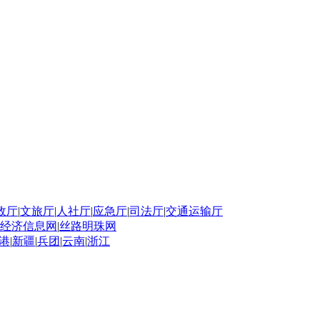
政厅
|
文旅厅
|
人社厅
|
应急厅
|
司法厅
|
交通运输厅
经济信息网
|
丝路明珠网
港
|
新疆
|
兵团
|
云南
|
浙江