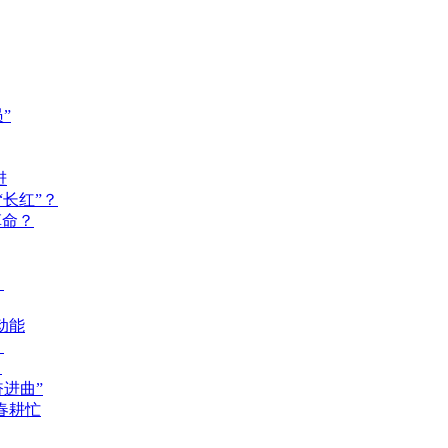
”
进
长红”？
革命？
？
动能
？
？
奋进曲”
春耕忙