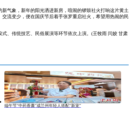
新气象，新年的阳光洒进新房，喧闹的锣鼓社火打响这片黄土
落、交流变少，便在国庆节后着手张罗重启社火，希望用热闹的民
、传统技艺、民俗展演等环节依次上演。(王牧雨 闫姣 甘肃
端午节“中药香囊”成兰州年轻人搭配“新宠”