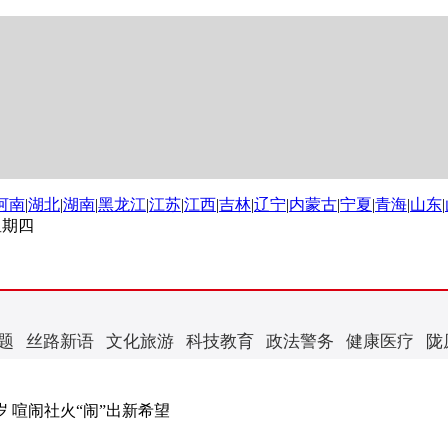
河南
|
湖北
|
湖南
|
黑龙江
|
江苏
|
江西
|
吉林
|
辽宁
|
内蒙古
|
宁夏
|
青海
|
山东
|
 星期四
题
丝路新语
文化旅游
科技教育
政法警务
健康医疗
陇
 喧闹社火“闹”出新希望