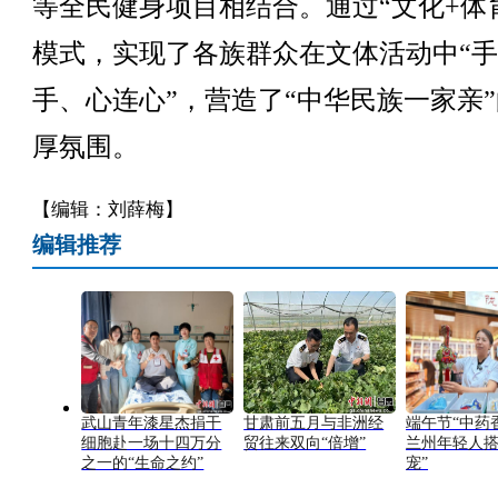
等全民健身项目相结合。通过“文化+体
模式，实现了各族群众在文体活动中“
手、心连心”，营造了“中华民族一家亲
厚氛围。
【编辑：刘薛梅】
编辑推荐
武山青年漆星杰捐干
甘肃前五月与非洲经
端午节“中药
细胞赴一场十四万分
贸往来双向“倍增”
兰州年轻人搭
之一的“生命之约”
宠”