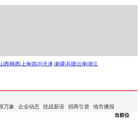
山西
|
陕西
|
上海
|
四川
|
天津
|
新疆
|
兵团
|
云南
|
浙江
原万象
企业动态
统战新语
招商引资
地市播报
当前位