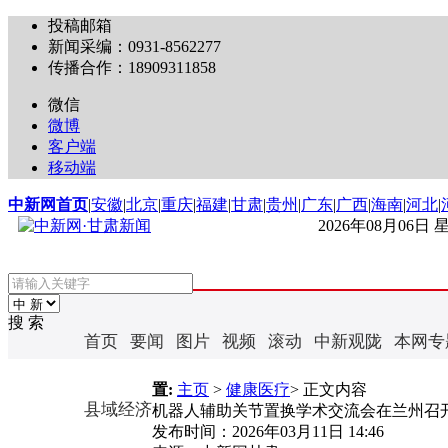
投稿邮箱
新闻采编：0931-8562277
传播合作：18909311858
微信
微博
客户端
移动端
中新网首页
|
安徽
|
北京
|
重庆
|
福建
|
甘肃
|
贵州
|
广东
|
广西
|
海南
|
河北
|
2026年08月06日
搜 索
首页
要闻
图片
视频
滚动
中新观陇
本网专
置:
主页
>
健康医疗
> 正文内容
县域经济
机器人辅助关节置换学术交流会在兰州召
发布时间：
2026年03月11日 14:46