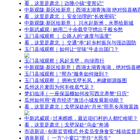
看，这里是肃北｜边陲小镇“变形记”
中新观陇·新区绘新意｜西湖太湖青海湖 绝对惊喜栖
看，这里是肃北 ｜ 安全治理的“长效密码”
中新观陇·新区绘新意 ｜ 川水起新洲，水墨绘新城
中新武威观 | 她用二十余载坚守绣出千般乡愁
玉门县域观察 ｜ 公路人的“速度与温度”
看，这里是肃北 ｜ 交通“串”起乡村振兴与强边固防
玉门县域观察｜如何让“甘味”牛走出国门？
玉门县域观察｜风起戈壁，向绿而行
中新观陇·新区绘新意｜西湖太湖青海湖，绝对惊喜
玉门县域观察｜“帮办”服务如何做到？
玉门县域观察 ｜ 拥抱戈壁长风，构建能源版图
瓜州这片麦田为何丰收底气足？
梦幻临泽｜一座保温棚如何改写西北养蟹“日历”
瓜州如何用“夜市经济”激活小城发展新动能？
看，这里是肃北｜戈壁深处的“月光”照亮乡亲致富路
中新武威观 | 过来瞧瞧，最近咱们村的人都忙啥呢？
看，这里是肃北｜戈壁深处“乌金”奔涌
市语新说 | 创新监管模式 外卖员变身食安“移动监督员
酒泉新观 ｜ 一方“小窗口”兜住“大民生”