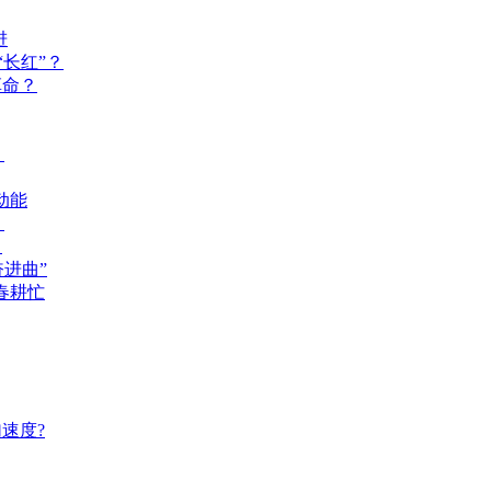
进
长红”？
革命？
？
动能
？
？
奋进曲”
春耕忙
速度?