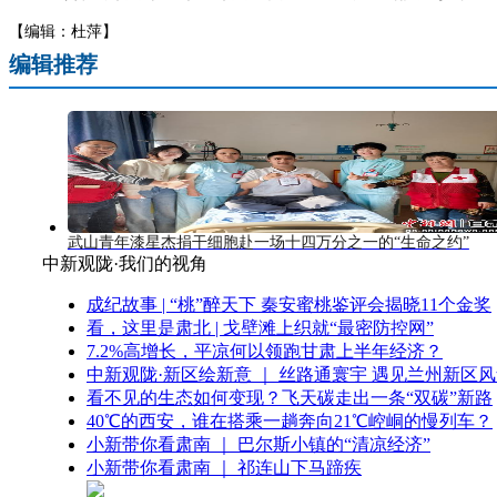
【编辑：杜萍】
编辑推荐
武山青年漆星杰捐干细胞赴一场十四万分之一的“生命之约”
中新观陇·我们的视角
成纪故事 | “桃”醉天下 秦安蜜桃鉴评会揭晓11个金奖
看，这里是肃北 | 戈壁滩上织就“最密防控网”
7.2%高增长，平凉何以领跑甘肃上半年经济？
中新观陇·新区绘新意 ｜ 丝路通寰宇 遇见兰州新区
看不见的生态如何变现？飞天碳走出一条“双碳”新路
40℃的西安，谁在搭乘一趟奔向21℃崆峒的慢列车？
小新带你看肃南 ｜ 巴尔斯小镇的“清凉经济”
小新带你看肃南 ｜ 祁连山下马蹄疾