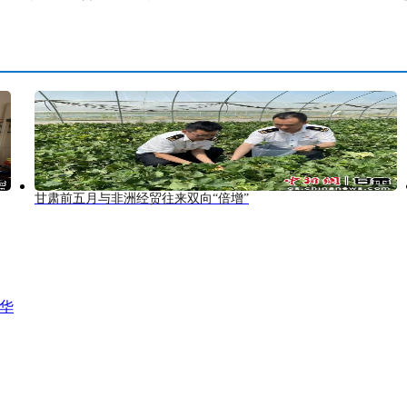
甘肃前五月与非洲经贸往来双向“倍增”
风华