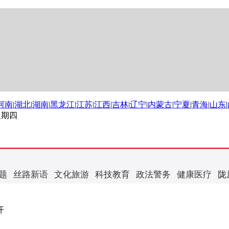
河南
|
湖北
|
湖南
|
黑龙江
|
江苏
|
江西
|
吉林
|
辽宁
|
内蒙古
|
宁夏
|
青海
|
山东
|
 星期四
题
丝路新语
文化旅游
科技教育
政法警务
健康医疗
陇
开