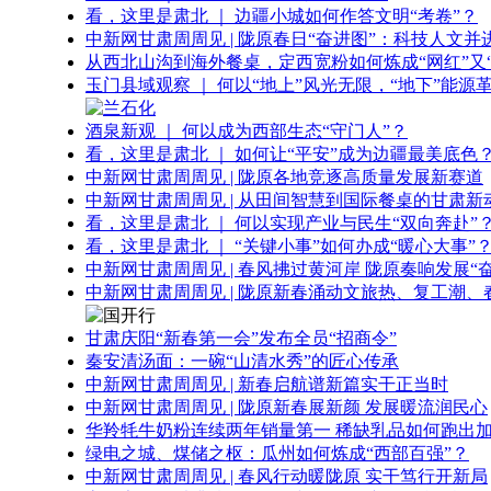
看，这里是肃北 ｜ 边疆小城如何作答文明“考卷”？
中新网甘肃周周见 | 陇原春日“奋进图”：科技人文并
从西北山沟到海外餐桌，定西宽粉如何炼成“网红”又“
玉门县域观察 ｜ 何以“地上”风光无限，“地下”能源
酒泉新观 ｜ 何以成为西部生态“守门人”？
看，这里是肃北 ｜ 如何让“平安”成为边疆最美底色
中新网甘肃周周见 | 陇原各地竞逐高质量发展新赛道
中新网甘肃周周见 | 从田间智慧到国际餐桌的甘肃新
看，这里是肃北 ｜ 何以实现产业与民生“双向奔赴”
看，这里是肃北 ｜ “关键小事”如何办成“暖心大事”
中新网甘肃周周见 | 春风拂过黄河岸 陇原奏响发展“
中新网甘肃周周见 | 陇原新春涌动文旅热、复工潮、
甘肃庆阳“新春第一会”发布全员“招商令”
秦安清汤面：一碗“山清水秀”的匠心传承
中新网甘肃周周见 | 新春启航谱新篇实干正当时
中新网甘肃周周见 | 陇原新春展新颜 发展暖流润民心
华羚牦牛奶粉连续两年销量第一 稀缺乳品如何跑出加
绿电之城、煤储之枢：瓜州如何炼成“西部百强”？
中新网甘肃周周见 | 春风行动暖陇原 实干笃行开新局