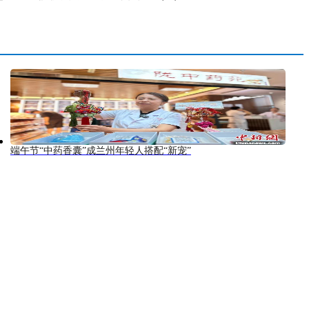
端午节“中药香囊”成兰州年轻人搭配“新宠”